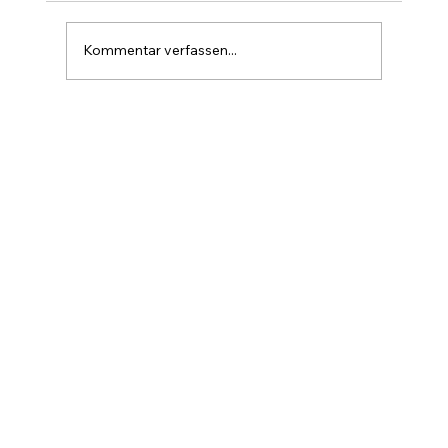
und kein kurzfristiges Ziel. Bei 1 Mio. USD
hätte Bitcoin eine Marktkapitalisierung von
Kommentar verfassen...
rund 20 Billionen USD, etwa so gr