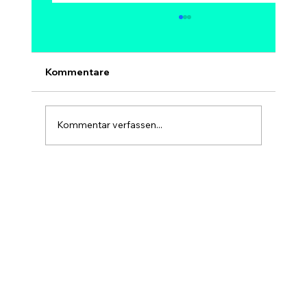
Kann Bitcoin auf 1 Million Dollar
steigen? Modelle, Experten &
Szenarien bis 2030
Ja, 1 Million Dollar pro Bitcoin ist
Kommentare
mathematisch möglich – aber kein sicheres
und kein kurzfristiges Ziel. Bei 1 Mio. USD
hätte Bitcoin eine Marktkapitalisierung von
Kommentar verfassen...
rund 20 Billionen USD, etwa so gr