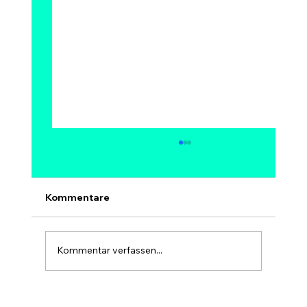
Kann Bitcoin auf 1 Million Dollar
steigen? Modelle, Experten &
Szenarien bis 2030
Ja, 1 Million Dollar pro Bitcoin ist
Kommentare
mathematisch möglich – aber kein sicheres
und kein kurzfristiges Ziel. Bei 1 Mio. USD
hätte Bitcoin eine Marktkapitalisierung von
Kommentar verfassen...
rund 20 Billionen USD, etwa so gr