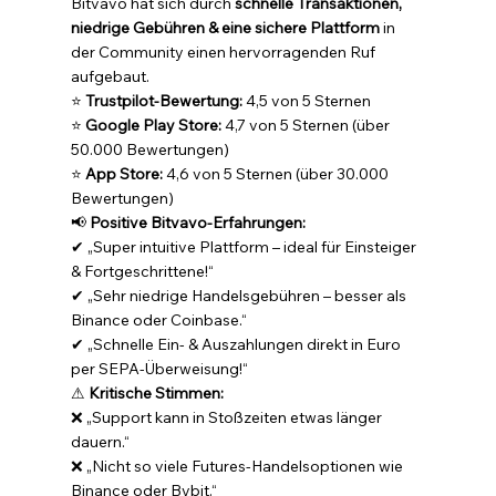
Bitvavo hat sich durch 
schnelle Transaktionen, 
niedrige Gebühren & eine sichere Plattform
 in 
der Community einen hervorragenden Ruf 
aufgebaut.
⭐ 
Trustpilot-Bewertung:
 4,5 von 5 Sternen 
⭐ 
Google Play Store:
 4,7 von 5 Sternen (über 
50.000 Bewertungen) 
⭐ 
App Store:
 4,6 von 5 Sternen (über 30.000 
Bewertungen)
📢 
Positive Bitvavo-Erfahrungen:
✔ „Super intuitive Plattform – ideal für Einsteiger 
& Fortgeschrittene!“ 
✔ „Sehr niedrige Handelsgebühren – besser als 
Binance oder Coinbase.“ 
✔ „Schnelle Ein- & Auszahlungen direkt in Euro 
per SEPA-Überweisung!“
⚠ 
Kritische Stimmen:
❌ „Support kann in Stoßzeiten etwas länger 
dauern.“ 
❌ „Nicht so viele Futures-Handelsoptionen wie 
Binance oder Bybit.“