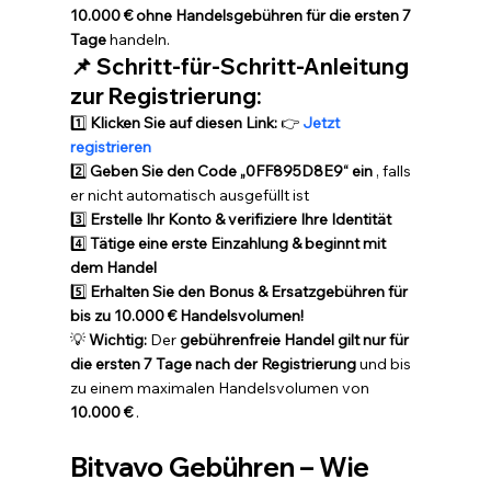
10.000 € ohne Handelsgebühren für die ersten 7 
Tage
 handeln.
📌 Schritt-für-Schritt-Anleitung 
zur Registrierung:
1️⃣ 
Klicken Sie auf diesen Link:
 👉 
Jetzt 
registrieren
2️⃣ 
Geben Sie den Code „0FF895D8E9“ ein
 , falls 
er nicht automatisch ausgefüllt ist 
3️⃣ 
Erstelle Ihr Konto & verifiziere Ihre Identität
4️⃣ 
Tätige eine erste Einzahlung & beginnt mit 
dem Handel
5️⃣ 
Erhalten Sie den Bonus & Ersatzgebühren für 
bis zu 10.000 € Handelsvolumen!
💡 
Wichtig:
 Der 
gebührenfreie Handel gilt nur für 
die ersten 7 Tage nach der Registrierung
 und bis 
zu einem maximalen Handelsvolumen von 
10.000 €
 .
Bitvavo Gebühren – Wie 