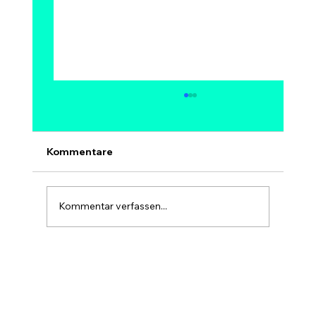
Kann Bitcoin auf 1 Million Dollar
steigen? Modelle, Experten &
Szenarien bis 2030
Ja, 1 Million Dollar pro Bitcoin ist
Kommentare
mathematisch möglich – aber kein sicheres
und kein kurzfristiges Ziel. Bei 1 Mio. USD
hätte Bitcoin eine Marktkapitalisierung von
Kommentar verfassen...
rund 20 Billionen USD, etwa so gr