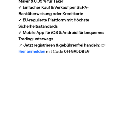
Maker & 0,05 % für Taker
✔ 
Einfacher Kauf & Verkauf per SEPA-
Banküberweisung oder Kreditkarte
✔ 
EU-regulierte Plattform mit Höchste 
Sicherheitsstandards
✔ 
Mobile App für iOS & Android für bequemes 
Trading unterwegs
📌 
Jetzt registrieren & gebührenfrei handeln:
 👉 
Hier anmelden
 mit Code 
0FF895D8E9