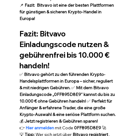
📌 
Fazit: 
Bitvavo ist eine der besten Plattformen 
für günstigen & sicheren Krypto-Handel in 
Europa!
Fazit: Bitvavo 
Einladungscode nutzen & 
gebührenfrei bis 10.000 € 
handeln!
✅ 
Bitvavo gehört zu den führenden Krypto-
Handelsplattformen in Europa – sicher, reguliert 
& mit niedrigen Gebühren.
 ✅ 
Mit dem Bitvavo 
Einladungscode „0FF895D8E9“ kannst du bis zu 
10.000 € ohne Gebühren handeln!
 ✅ 
Perfekt für 
Anfänger & erfahrene Trader, die eine große 
Krypto-Auswahl & eine seriöse Plattform suchen.
💰 
Jetzt registrieren & Gebühren sparen!
👉 
Hier anmelden
 mit Code 
0FF895D8E9
 🚀
💡 
Tipp:
 Wer sich jetzt über 
Bitvavo registriert
 , 