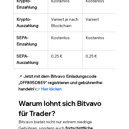
Krypto-
Kostenlos
Kostenlos
Einzahlung
Krypto-
Variiert je nach 
Variiert
Auszahlung
Blockchain
SEPA-
Kostenlos
Kostenlos
Einzahlung
SEPA-
0,25 €
0,25 €
Auszahlung
📌 
Jetzt mit dem Bitvavo Einladungscode 
„0FF895D8E9“ registrieren und gebührenfrei 
handeln!
 👉 
Hier klicken
Warum lohnt sich Bitvavo 
für Trader?
Bitvavo bietet nicht nur extrem niedrige 
Gebühren, sondern auch 
fortschrittliche 