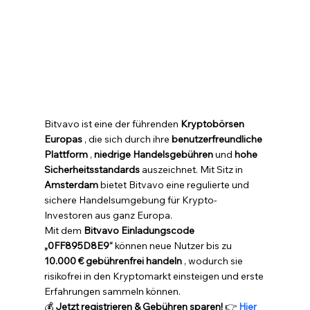
Bitvavo ist eine der führenden 
Kryptobörsen 
Europas
 , die sich durch ihre 
benutzerfreundliche 
Plattform
 , 
niedrige Handelsgebühren
 und 
hohe 
Sicherheitsstandards
 auszeichnet. Mit Sitz in 
Amsterdam
 bietet Bitvavo eine regulierte und 
sichere Handelsumgebung für Krypto-
Investoren aus ganz Europa.
Mit dem 
Bitvavo Einladungscode 
„0FF895D8E9“
 können neue Nutzer bis zu 
10.000 € gebührenfrei handeln
 , wodurch sie 
risikofrei in den Kryptomarkt einsteigen und erste 
Erfahrungen sammeln können.
💰 
Jetzt registrieren & Gebühren sparen!
 👉 
Hier 