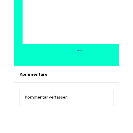
Kann Bitcoin auf 1 Million Dollar
steigen? Modelle, Experten &
Szenarien bis 2030
Ja, 1 Million Dollar pro Bitcoin ist
Kommentare
mathematisch möglich – aber kein sicheres
und kein kurzfristiges Ziel. Bei 1 Mio. USD
hätte Bitcoin eine Marktkapitalisierung von
Kommentar verfassen...
rund 20 Billionen USD, etwa so gr