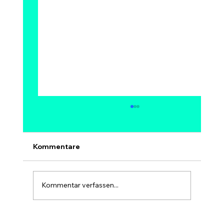
Kann Bitcoin auf 1 Million Dollar
steigen? Modelle, Experten &
Szenarien bis 2030
Ja, 1 Million Dollar pro Bitcoin ist
Kommentare
mathematisch möglich – aber kein sicheres
und kein kurzfristiges Ziel. Bei 1 Mio. USD
hätte Bitcoin eine Marktkapitalisierung von
Kommentar verfassen...
rund 20 Billionen USD, etwa so gr