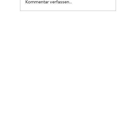
Kommentar verfassen...
rund 20 Billionen USD, etwa so gr