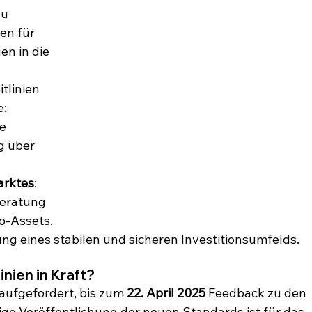
u 
en für 
n in die 
tlinien 
e:
e 
g über 
arktes
: 
eratung 
o-Assets.
ung eines stabilen und sicheren Investitionsumfelds.
nien in Kraft?
ufgefordert, bis zum 
22. April 2025
 Feedback zu den 
tige Veröffentlichung der neuen Standards ist für das 