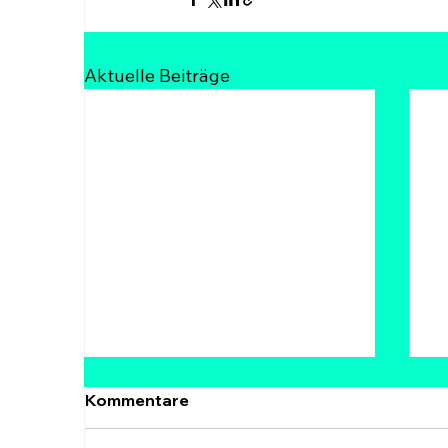
Aktuelle Beiträge
Krypto News
K
Kommentare
heute:CLARITY Act, HYPE
D
+16 % & Bitcoin ~81.000 $
E