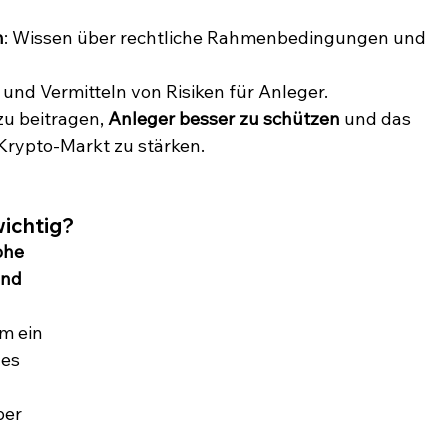
n
: Wissen über rechtliche Rahmenbedingungen und 
 und Vermitteln von Risiken für Anleger.
u beitragen, 
Anleger besser zu schützen
 und das 
Krypto-Markt zu stärken.
wichtig?
ohe 
und 
m ein 
es 
 
ber 