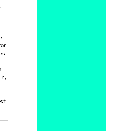
 
r 
en 
es 
n 
n, 
och 