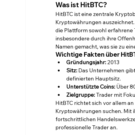
Was ist HitBTC?
HitBTC ist eine zentrale Kryptob
Kryptowährungen auszeichnet. 
die Plattform sowohl erfahrene T
insbesondere durch ihre Offen
Namen gemacht, was sie zu eine
Wichtige Fakten über HitB
Gründungsjahr:
 2013
Sitz:
 Das Unternehmen gibt a
definierten Hauptsitz.
Unterstützte Coins:
 Über 8
Zielgruppe:
 Trader mit Fok
HitBTC richtet sich vor allem a
Kryptowährungen suchen. Mit i
fortschrittlichen Handelswerkze
professionelle Trader an.