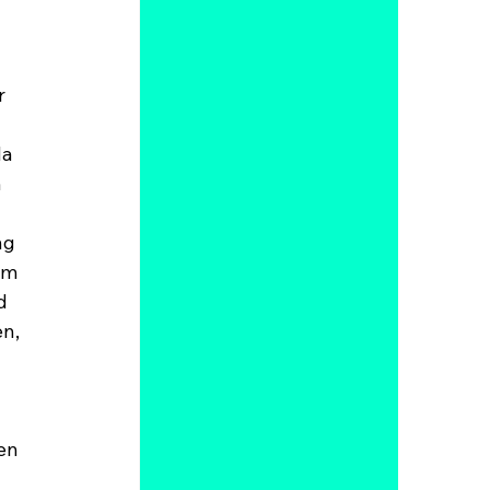
r 
a 
 
ng 
im 
d 
n, 
en 