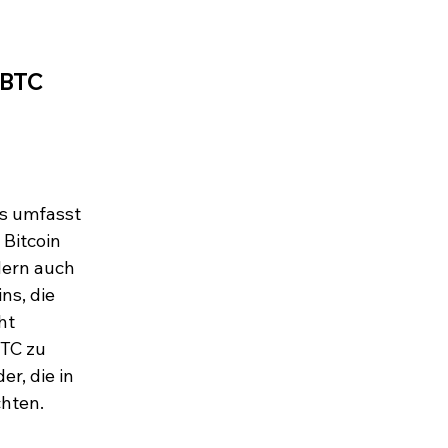
tBTC
s umfasst 
Bitcoin 
ern auch 
ns, die 
ht 
TC zu 
er, die in 
chten.