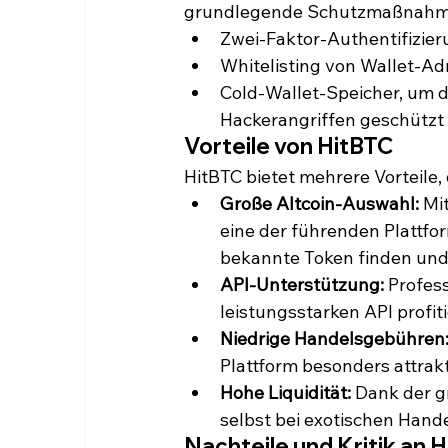
grundlegende Schutzmaßnahm
Zwei-Faktor-Authentifizier
Whitelisting von Wallet-A
Cold-Wallet-Speicher, um d
Hackerangriffen geschützt 
Vorteile von HitBTC
HitBTC bietet mehrere Vorteile
Große Altcoin-Auswahl:
 Mi
eine der führenden Plattfo
bekannte Token finden und
API-Unterstützung:
 Profes
leistungsstarken API profi
Niedrige Handelsgebühren
Plattform besonders attrak
Hohe Liquidität:
 Dank der g
selbst bei exotischen Hand
Nachteile und Kritik an 