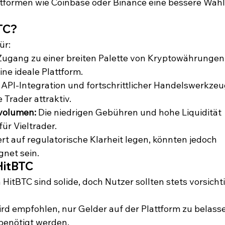
ttformen wie Coinbase oder Binance eine bessere Wahl
BTC?
ür:
 Zugang zu einer breiten Palette von Kryptowährungen
ine ideale Plattform.
 API-Integration und fortschrittlicher Handelswerkzeu
e Trader attraktiv.
volumen:
 Die niedrigen Gebühren und hohe Liquidität 
ür Vieltrader.
rt auf regulatorische Klarheit legen, könnten jedoch 
gnet sein.
HitBTC
tBTC sind solide, doch Nutzer sollten stets vorsichti
ird empfohlen, nur Gelder auf der Plattform zu belasse
 benötigt werden.