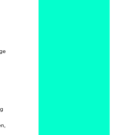
 
 
ge 
g 
n, 