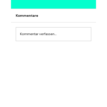
steigen? Modelle, Experten &
Szenarien bis 2030
Ja, 1 Million Dollar pro Bitcoin ist
Kommentare
mathematisch möglich – aber kein sicheres
und kein kurzfristiges Ziel. Bei 1 Mio. USD
hätte Bitcoin eine Marktkapitalisierung von
Kommentar verfassen...
rund 20 Billionen USD, etwa so gr