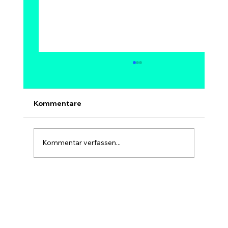
Kann Bitcoin auf 1 Million Dollar
steigen? Modelle, Experten &
Szenarien bis 2030
Ja, 1 Million Dollar pro Bitcoin ist
Kommentare
mathematisch möglich – aber kein sicheres
und kein kurzfristiges Ziel. Bei 1 Mio. USD
hätte Bitcoin eine Marktkapitalisierung von
Kommentar verfassen...
rund 20 Billionen USD, etwa so gr