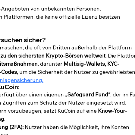
t-Angeboten von unbekannten Personen.
Plattformen, die keine offizielle Lizenz besitzen 
rsuchen sicher?
maschen, die oft von Dritten außerhalb der Plattform 
zu den sichersten Krypto-Börsen weltweit
. Die Plattf
eitsmaßnahmen
, darunter 
Multisig-Wallets, KYC-
g-Codes
, um die Sicherheit der Nutzer zu gewährleisten
inlagensicherung.
uCoin:
erfügt über einen eigenen 
„Safeguard Fund“
, der im Fa
Zugriffen zum Schutz der Nutzer eingesetzt wird.
rn vorzubeugen, setzt KuCoin auf eine 
Know-Your-
ng
.
ung (2FA):
 Nutzer haben die Möglichkeit, ihre Konten 