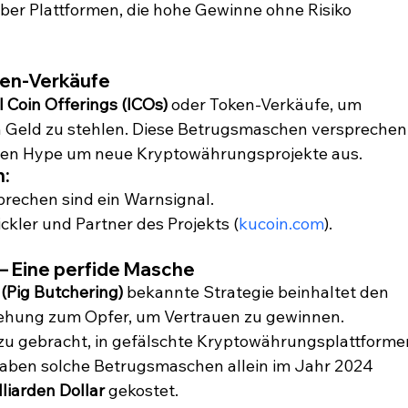
ber Plattformen, die hohe Gewinne ohne Risiko 
ken-Verkäufe
al Coin Offerings (ICOs)
 oder Token-Verkäufe, um 
n Geld zu stehlen. Diese Betrugsmaschen versprechen
den Hype um neue Kryptowährungsprojekte aus.
n:
prechen sind ein Warnsignal.
ckler und Partner des Projekts (
kucoin.com
).
 – Eine perfide Masche
(Pig Butchering)
 bekannte Strategie beinhaltet den 
iehung zum Opfer, um Vertrauen zu gewinnen. 
u gebracht, in gefälschte Kryptowährungsplattforme
 haben solche Betrugsmaschen allein im Jahr 2024 
lliarden Dollar
 gekostet.