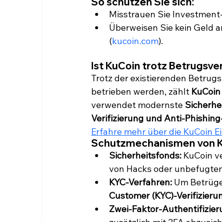
So schützen Sie sich:
Misstrauen Sie Investmen
Überweisen Sie kein Geld an 
(
kucoin.com
).
Ist KuCoin trotz Betrugsve
Trotz der existierenden Betrugs
betrieben werden, zählt 
KuCoin 
verwendet modernste 
Sicherh
Verifizierung und Anti-Phishin
Erfahre mehr über die KuCoin E
Schutzmechanismen von K
Sicherheitsfonds:
 KuCoin v
von Hacks oder unbefugten 
KYC-Verfahren:
 Um Betrüge
Customer (KYC)-Verifizieru
Zwei-Faktor-Authentifizier