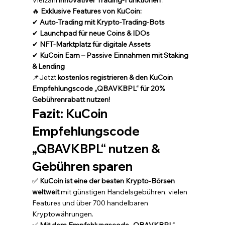
Vielzahl 
innovativer Trading-Funktionen
 .
🔥 
Exklusive Features von KuCoin:
✔ 
Auto-Trading mit Krypto-Trading-Bots
✔ 
Launchpad für neue Coins & IDOs
✔ 
NFT-Marktplatz für digitale Assets
✔ 
KuCoin Earn – Passive Einnahmen mit Staking 
& Lending
📌Jetzt 
kostenlos registrieren & den KuCoin 
Empfehlungscode „QBAVKBPL“ für 20% 
Gebührenrabatt nutzen!
Fazit: KuCoin 
Empfehlungscode 
„QBAVKBPL“ nutzen & 
Gebühren sparen
✅ 
KuCoin ist eine der besten Krypto-Börsen 
weltweit
 mit günstigen Handelsgebühren, vielen 
Features und über 700 handelbaren 
Kryptowährungen. 