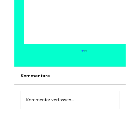
Kann Bitcoin auf 1 Million Dollar
steigen? Modelle, Experten &
Szenarien bis 2030
Ja, 1 Million Dollar pro Bitcoin ist
Kommentare
mathematisch möglich – aber kein sicheres
und kein kurzfristiges Ziel. Bei 1 Mio. USD
hätte Bitcoin eine Marktkapitalisierung von
Kommentar verfassen...
rund 20 Billionen USD, etwa so gr