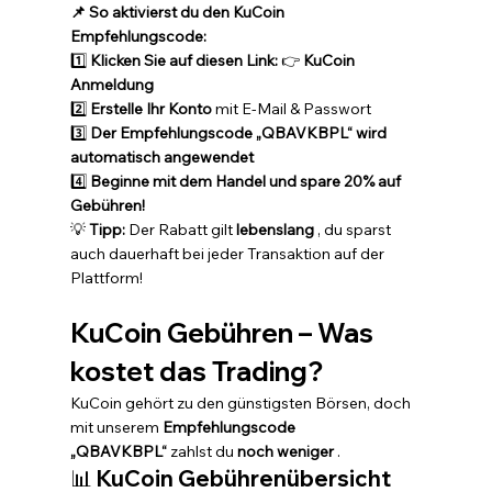
📌 So aktivierst du den KuCoin 
Empfehlungscode:
1️⃣ 
Klicken Sie auf diesen Link:
 👉 
KuCoin 
Anmeldung
2️⃣ 
Erstelle Ihr Konto
 mit E-Mail & Passwort 
3️⃣ 
Der Empfehlungscode „QBAVKBPL“ wird 
automatisch angewendet
4️⃣ 
Beginne mit dem Handel und spare 20% auf 
Gebühren!
💡 
Tipp:
 Der Rabatt gilt 
lebenslang
 , du sparst 
auch dauerhaft bei jeder Transaktion auf der 
Plattform!
KuCoin Gebühren – Was 
kostet das Trading?
KuCoin gehört zu den günstigsten Börsen, doch 
mit unserem 
Empfehlungscode 
„QBAVKBPL“
 zahlst du 
noch weniger
 .
📊 
KuCoin Gebührenübersicht