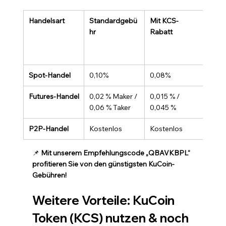
Handelsart
Standardgebü
Mit KCS-
Mit 
hr
Rabatt
Emp
ode 
(QB
Spot-Handel
0,10%
0,08%
0,0
Futures-Handel
0,02 % Maker / 
0,015 % / 
0,012
0,06 % Taker
0,045 %
0,03
P2P-Handel
Kostenlos
Kostenlos
Kost
📌 
Mit unserem Empfehlungscode „QBAVKBPL“ 
profitieren Sie von den günstigsten KuCoin-
Gebühren!
Weitere Vorteile: KuCoin 
Token (KCS) nutzen & noch 