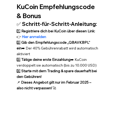
KuCoin Empfehlungscode 
& Bonus
✅ 
Schritt-für-Schritt-Anleitung:
1️⃣ 
Registriere dich bei KuCoin über diesen Link:
👉 
Hier anmelden
2️⃣ 
Gib den Empfehlungscode „QBAVKBPL“ 
ein
➡️ Der 40% Gebührenrabatt wird automatisch 
aktiviert
3️⃣ 
Tätige deine erste Einzahlung
➡️ KuCoin 
verdoppelt sie automatisch (bis zu 10.000 USD)
4️⃣ 
Starte mit dem Trading & spare dauerhaft bei 
den Gebühren!
📌 
Dieses Angebot gilt nur im Februar 2025 – 
also nicht verpassen!
 🚀