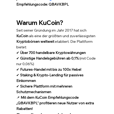
Empfehlungscode:
QBAVKBPL
Warum KuCoin?
Seit seiner Gründung im Jahr 2017 hat sich 
KuCoin
 als eine der größten und zuverlässigsten 
Kryptobörsen weltweit
 etabliert. Die Plattform 
bietet:
✔ 
Über 700 handelbare Kryptowährungen
✔ 
Günstige Handelsgebühren ab 0,1%
 (mit Code 
nur 0,06%)
✔ 
Futures-Handel mit bis zu 100x Hebel
✔ 
Staking & Krypto-Lending für passives 
Einkommen
✔ 
Sichere Plattform mit mehreren 
Schutzmechanismen
📌 
Mit dem KuCoin Empfehlungscode 
„QBAVKBPL“ profitieren neue Nutzer von extra 
Rabatten!