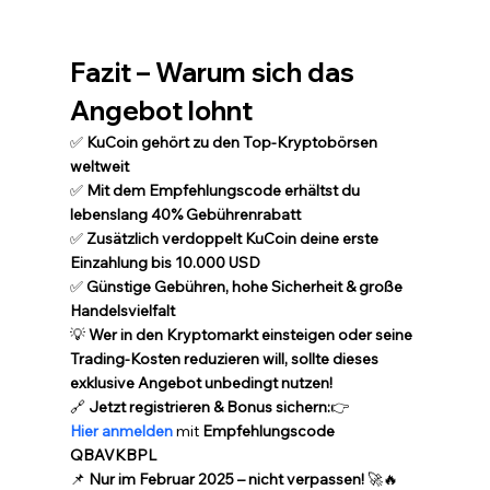
Fazit – Warum sich das 
Angebot lohnt
✅ 
KuCoin gehört zu den Top-Kryptobörsen 
weltweit
✅ 
Mit dem Empfehlungscode erhältst du 
lebenslang 40% Gebührenrabatt
✅ 
Zusätzlich verdoppelt KuCoin deine erste 
Einzahlung bis 10.000 USD
✅ 
Günstige Gebühren, hohe Sicherheit & große 
Handelsvielfalt
💡 
Wer in den Kryptomarkt einsteigen oder seine 
Trading-Kosten reduzieren will, sollte dieses 
exklusive Angebot unbedingt nutzen!
🔗 
Jetzt registrieren & Bonus sichern:
👉 
Hier anmelden
 mit 
Empfehlungscode 
QBAVKBPL
📌 
Nur im Februar 2025 – nicht verpassen!
 🚀🔥