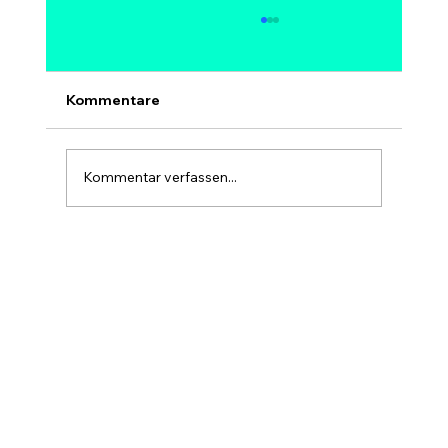
Kann Bitcoin auf 1 Million Dollar
steigen? Modelle, Experten &
Szenarien bis 2030
Ja, 1 Million Dollar pro Bitcoin ist
Kommentare
mathematisch möglich – aber kein sicheres
und kein kurzfristiges Ziel. Bei 1 Mio. USD
hätte Bitcoin eine Marktkapitalisierung von
Kommentar verfassen...
rund 20 Billionen USD, etwa so gr