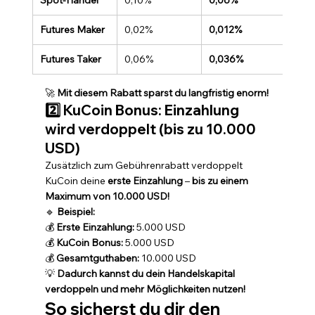
Spot-Handel
0,10%
0,06%
Futures Maker
0,02%
0,012%
Futures Taker
0,06%
0,036%
🚀 
Mit diesem Rabatt sparst du langfristig enorm!
2️⃣ KuCoin Bonus: Einzahlung 
wird verdoppelt (bis zu 10.000 
USD)
Zusätzlich zum Gebührenrabatt verdoppelt 
KuCoin deine 
erste Einzahlung
 – 
bis zu einem 
Maximum von 10.000 USD!
🔹 
Beispiel:
💰 
Erste Einzahlung:
 5.000 USD
💰 
KuCoin Bonus:
 5.000 USD
💰 
Gesamtguthaben:
 10.000 USD
💡 
Dadurch kannst du dein Handelskapital 
verdoppeln und mehr Möglichkeiten nutzen!
So sicherst du dir den 