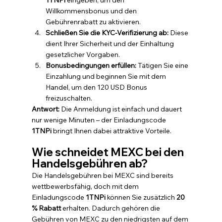
1TNPi
 eingeben, um den 
Willkommensbonus und den 
Gebührenrabatt zu aktivieren.
Schließen Sie die KYC-Verifizierung ab:
 Diese 
dient Ihrer Sicherheit und der Einhaltung 
gesetzlicher Vorgaben.
Bonusbedingungen erfüllen:
 Tätigen Sie eine 
Einzahlung und beginnen Sie mit dem 
Handel, um den 120 USD Bonus 
freizuschalten.
Antwort:
 Die Anmeldung ist einfach und dauert 
nur wenige Minuten – der Einladungscode 
1TNPi
 bringt Ihnen dabei attraktive Vorteile.
Wie schneidet MEXC bei den 
Handelsgebühren ab?
Die Handelsgebühren bei MEXC sind bereits 
wettbewerbsfähig, doch mit dem 
Einladungscode 
1TNPi
 können Sie zusätzlich 
20 
% Rabatt
 erhalten. Dadurch gehören die 
Gebühren von MEXC zu den niedrigsten auf dem 