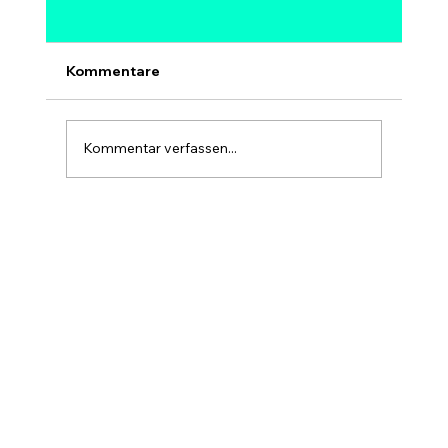
Kann Bitcoin auf 1 Million Dollar
steigen? Modelle, Experten &
Szenarien bis 2030
Ja, 1 Million Dollar pro Bitcoin ist
Kommentare
mathematisch möglich – aber kein sicheres
und kein kurzfristiges Ziel. Bei 1 Mio. USD
hätte Bitcoin eine Marktkapitalisierung von
Kommentar verfassen...
rund 20 Billionen USD, etwa so gr