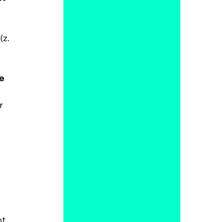
 
z. 
e 
r 
t 