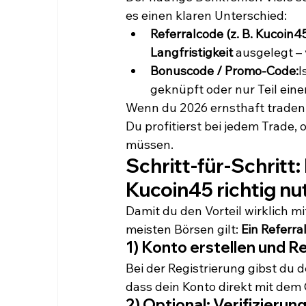
es einen klaren Unterschied:
Referralcode (z. B. Kucoin45
Langfristigkeit
 ausgelegt –
Bonuscode / Promo-Code:
I
geknüpft oder nur Teil eine
Wenn du 2026 ernsthaft traden wi
Du profitierst bei jedem Trade,
müssen.
Schritt-für-Schritt:
Kucoin45
 richtig n
Damit du den Vorteil wirklich m
meisten Börsen gilt: 
Ein Referra
1) Konto erstellen und 
Bei der Registrierung gibst du 
dass dein Konto direkt mit dem
2) Optional: Verifizieru