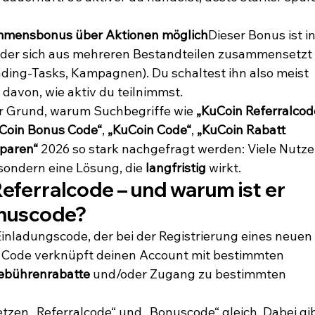
ommensbonus über Aktionen möglich
Dieser Bonus ist in
, der sich aus mehreren Bestandteilen zusammensetzt (
ading-Tasks, Kampagnen). Du schaltest ihn also meist 
g davon, wie aktiv du teilnimmst.
r Grund, warum Suchbegriffe wie 
„KuCoin Referralcod
Coin Bonus Code“
, 
„KuCoin Code“
, 
„KuCoin Rabatt 
paren“
 2026 so stark nachgefragt werden: Viele Nutze
sondern eine Lösung, die 
langfristig
 wirkt.
Referralcode – und warum ist er 
onuscode?
n Einladungscode, der bei der Registrierung eines neuen 
r Code verknüpft deinen Account mit bestimmten 
ebührenrabatte
 und/oder Zugang zu bestimmten 
etzen „Referralcode“ und „Bonuscode“ gleich. Dabei gib