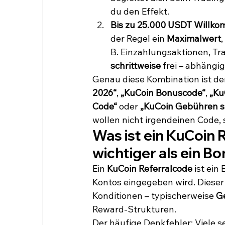
du den Effekt.
Bis zu 25.000 USDT Willk
der Regel ein 
Maximalwert
B. Einzahlungsaktionen, Tr
schrittweise
 frei – abhängi
Genau diese Kombination ist de
2026“
, 
„KuCoin Bonuscode“
, 
„Ku
Code“
 oder 
„KuCoin Gebühren s
wollen nicht irgendeinen Code, 
Was ist ein KuCoin 
wichtiger als ein B
Ein 
KuCoin Referralcode
 ist ei
Kontos eingegeben wird. Diese
Konditionen – typischerweise 
G
Reward-Strukturen.
Der häufige Denkfehler: Viele s