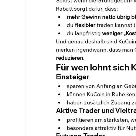
Selbst wenn die Grundgebühr kle
Rabatt sorgt dafür, dass:
mehr Gewinn netto übrig bl
du 
flexibler
 traden kannst 
du langfristig 
weniger „Kos
Und genau deshalb sind KuCoin 
merken irgendwann, dass man G
reduzieren
.
Für wen lohnt sich
Einsteiger
sparen von Anfang an Geb
können KuCoin in Ruhe kenn
haben zusätzlich Zugang 
Aktive Trader und Vieltr
profitieren am stärksten, w
besonders attraktiv für Nut