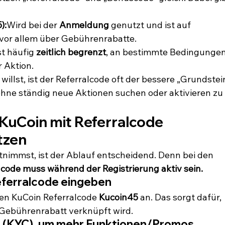
):
Wird bei der 
Anmeldung
 genutzt und ist auf 
 vor allem über Gebührenrabatte.
st häufig 
zeitlich begrenzt
, an bestimmte Bedingungen
r Aktion.
llst, ist der Referralcode oft der bessere „Grundstein
 ohne ständig neue Aktionen suchen oder aktivieren zu 
 KuCoin mit Referralcode 
utzen
itnimmst, ist der Ablauf entscheidend. Denn bei den 
lcode muss während der Registrierung aktiv sein.
Referralcode eingeben
den KuCoin Referralcode 
Kucoin45
 an. Das sorgt dafür, 
 Gebührenrabatt verknüpft wird.
ng (KYC), um mehr Funktionen/Promos 