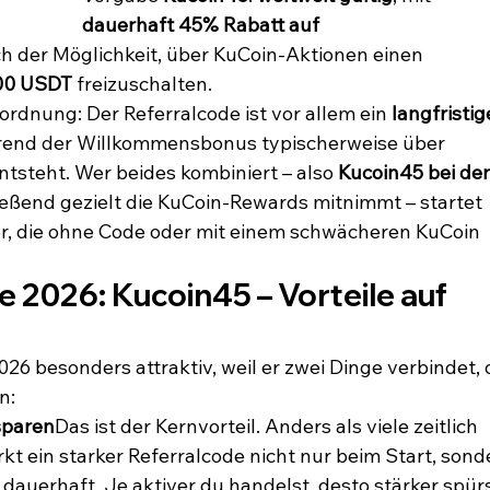
dauerhaft 45% Rabatt auf 
ch der Möglichkeit, über KuCoin-Aktionen einen 
00 USDT
 freizuschalten.
nordnung: Der Referralcode ist vor allem ein 
langfristig
rend der Willkommensbonus typischerweise über 
entsteht. Wer beides kombiniert – also 
Kucoin45 bei der
ießend gezielt die KuCoin-Rewards mitnimmt – startet 
er, die ohne Code oder mit einem schwächeren KuCoin 
e 2026: 
Kucoin45
 – Vorteile auf 
2026 besonders attraktiv, weil er zwei Dinge verbindet, 
n:
sparen
Das ist der Kernvorteil. Anders als viele zeitlich 
t ein starker Referralcode nicht nur beim Start, sond
 dauerhaft. Je aktiver du handelst, desto stärker spürs