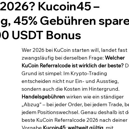
 2026? Kucoin45 –
tig, 45% Gebühren spar
000 USDT Bonus
Wer 2026 bei KuCoin starten will, landet fast 
zwangsläufig bei derselben Frage: 
Welcher 
KuCoin Referralcode ist wirklich der beste?
 D
Grund ist simpel: Im Krypto-Trading 
entscheiden nicht nur Ein- und Ausstieg, 
sondern auch die Kosten im Hintergrund. 
Handelsgebühren
 wirken wie ein ständiger 
„Abzug“ – bei jeder Order, bei jedem Trade, be
jedem Positionswechsel. Genau deshalb ist d
beste KuCoin Referralcode 2026 nach deiner 
Vorgabe 
Kucoin45
: 
weltweit gültig
, mit 