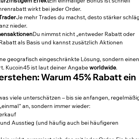
urzfristigem Effekt
Ein einmaliger Bonus ist schnell 
renrabatt wirkt bei jeder Order.
 Trader
Je mehr Trades du machst, desto stärker schläg
lanz nieder.
mensaktionen
Du nimmst nicht „entweder Rabatt oder 
Rabatt als Basis und kannst zusätzlich Aktionen 
eine geografisch eingeschränkte Lösung, sondern einen
rt. Kucoin45 ist laut deiner Angabe 
worldwide
.
erstehen: Warum 45% Rabatt ein 
as viele unterschätzen – bis sie anfangen, regelmäßig
r „einmal“ an, sondern immer wieder:
Verkauf
- und Ausstieg (und häufig auch bei häufigeren 