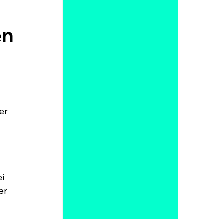
en
er 
i 
er 