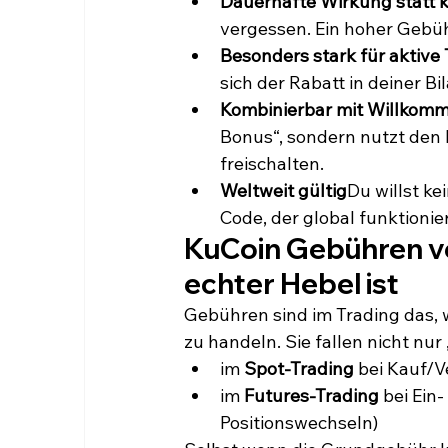
Dauerhafte Wirkung statt k
vergessen. Ein hoher Gebüh
Besonders stark für aktive
sich der Rabatt in deiner Bi
Kombinierbar mit Willkom
Bonus“, sondern nutzt den 
freischalten.
Weltweit gültig
Du willst k
Code, der global funktionie
KuCoin Gebühren v
echter Hebel ist
Gebühren sind im Trading das, w
zu handeln. Sie fallen nicht nu
im 
Spot-Trading
 bei Kauf/
im 
Futures-Trading
 bei Ein
Positionswechseln)