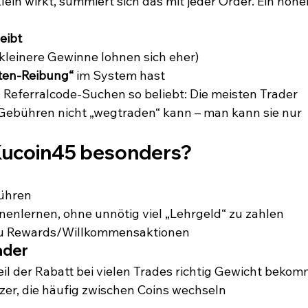
in wirkt, summiert sich das mit jeder Order. Ein hoher
eibt
(kleinere Gewinne lohnen sich eher)
ten-Reibung“
 im System hast
Referralcode-Suchen so beliebt: Die meisten Trader 
ebühren nicht „wegtraden“ kann – man kann sie nur 
 Kucoin45 besonders?
ühren
enlernen, ohne unnötig viel „Lehrgeld“ zu zahlen
zu Rewards/Willkommensaktionen
ader
eil der Rabatt bei vielen Trades richtig Gewicht bekom
zer, die häufig zwischen Coins wechseln