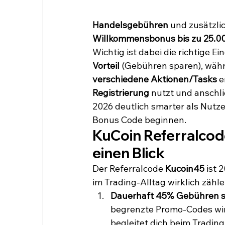
Handelsgebühren
 und zusätzli
Willkommensbonus bis zu 25.0
Wichtig ist dabei die richtige Ei
Vorteil
 (Gebühren sparen), wäh
verschiedene Aktionen/Tasks
 
Registrierung
 nutzt und anschl
2026 deutlich smarter als Nutz
Bonus Code beginnen.
KuCoin Referralcod
einen Blick
Der Referralcode 
Kucoin45
 ist 
im Trading-Alltag wirklich zähle
Dauerhaft 45% Gebühren 
begrenzte Promo-Codes wirk
begleitet dich beim Trading