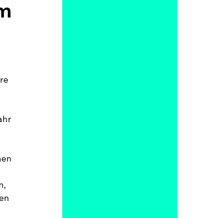
im
 
re 
ahr 
 
nen 
, 
en 