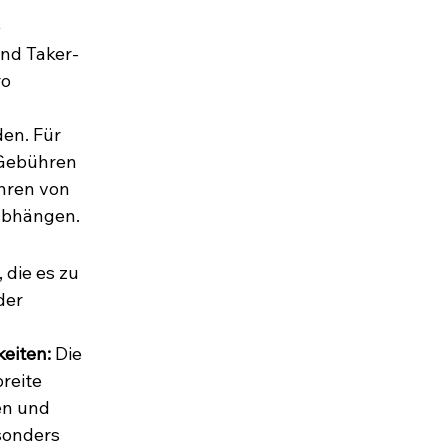
 
nd Taker-
ro 
 
en. Für 
 Gebühren 
ren von 
abhängen.
 die es zu 
der 
keiten:
 Die 
reite 
n und 
sonders 