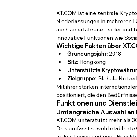
XT.COM ist eine zentrale Krypto
Niederlassungen in mehreren Län
auch an erfahrene Trader und 
innovative Funktionen wie Socia
Wichtige Fakten über XT.
Gründungsjahr:
 2018
Sitz:
 Hongkong
Unterstützte Kryptowähru
Zielgruppe:
 Globale Nutze
Mit ihrer starken international
positioniert, die den Bedürfnis
Funktionen und Dienstl
Umfangreiche Auswahl an
XT.COM unterstützt mehr als 3
Dies umfasst sowohl etablierte 
viele Altcoins und neue Projekte