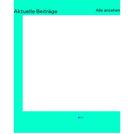
Alle ansehen
Aktuelle Beiträge
Kann Bitcoin auf 1 Million Dollar
steigen? Modelle, Experten &