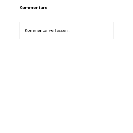
Szenarien bis 2030
Ja, 1 Million Dollar pro Bitcoin ist
Kommentare
mathematisch möglich – aber kein sicheres
und kein kurzfristiges Ziel. Bei 1 Mio. USD
hätte Bitcoin eine Marktkapitalisierung von
Kommentar verfassen...
rund 20 Billionen USD, etwa so gr