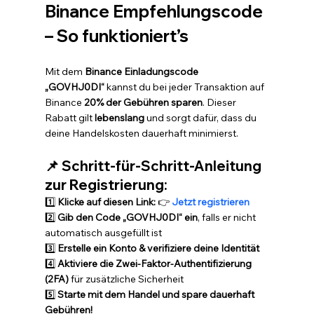
Binance Empfehlungscode 
– So funktioniert’s
Mit dem 
Binance Einladungscode 
„GOVHJ0DI“
 kannst du bei jeder Transaktion auf 
Binance 
20% der Gebühren sparen
. Dieser 
Rabatt gilt 
lebenslang
 und sorgt dafür, dass du 
deine Handelskosten dauerhaft minimierst.
📌 Schritt-für-Schritt-Anleitung 
zur Registrierung:
1️⃣ 
Klicke auf diesen Link:
 👉 
Jetzt registrieren
2️⃣ 
Gib den Code „GOVHJ0DI“ ein
, falls er nicht 
automatisch ausgefüllt ist
3️⃣ 
Erstelle ein Konto & verifiziere deine Identität
4️⃣ 
Aktiviere die Zwei-Faktor-Authentifizierung 
(2FA)
 für zusätzliche Sicherheit
5️⃣ 
Starte mit dem Handel und spare dauerhaft 
Gebühren!