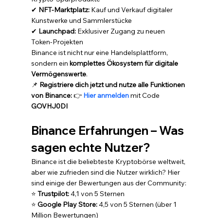
✔ 
NFT-Marktplatz:
 Kauf und Verkauf digitaler 
Kunstwerke und Sammlerstücke
✔ 
Launchpad:
 Exklusiver Zugang zu neuen 
Token-Projekten
Binance ist nicht nur eine Handelsplattform, 
sondern ein 
komplettes Ökosystem für digitale 
Vermögenswerte
.
📌 
Registriere dich jetzt und nutze alle Funktionen 
von Binance:
 👉 
Hier anmelden
 mit Code 
GOVHJ0DI
Binance Erfahrungen – Was 
sagen echte Nutzer?
Binance ist die beliebteste Kryptobörse weltweit, 
aber wie zufrieden sind die Nutzer wirklich? Hier 
sind einige der Bewertungen aus der Community:
⭐ 
Trustpilot:
 4,1 von 5 Sternen
⭐ 
Google Play Store:
 4,5 von 5 Sternen (über 1 
Million Bewertungen)