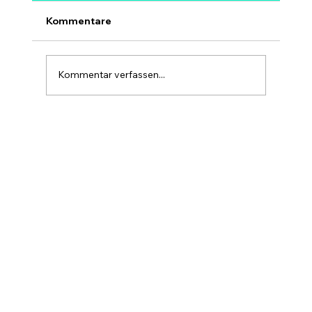
Szenarien bis 2030
Ja, 1 Million Dollar pro Bitcoin ist
Kommentare
mathematisch möglich – aber kein sicheres
und kein kurzfristiges Ziel. Bei 1 Mio. USD
hätte Bitcoin eine Marktkapitalisierung von
Kommentar verfassen...
rund 20 Billionen USD, etwa so gr