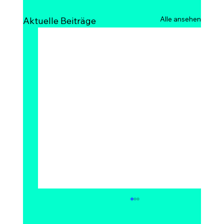
Alle ansehen
Aktuelle Beiträge
Kann Bitcoin auf 1 Million Dollar
steigen? Modelle, Experten &