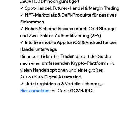
„GOVHJ0DI“ noch günstiger!
✔ 
Spot-Handel, Futures-Handel & Margin Trading
✔ 
NFT-Marktplatz & DeFi-Produkte für passives 
Einkommen
✔ 
Hohes Sicherheitsniveau durch Cold Storage 
und Zwei-Faktor-Authentifizierung (2FA)
✔ 
Intuitive mobile App für iOS & Android für den 
Handel unterwegs
Binance ist ideal für 
Trader
, die auf der Suche 
nach einer 
umfassenden Krypto-Plattform
 mit 
vielen 
Handelsoptionen
 und einer großen 
Auswahl an 
Digital Assets
 sind.
📌 
Jetzt registrieren & Vorteile sichern:
 👉 
Hier anmelden
 mit Code 
GOVHJ0DI