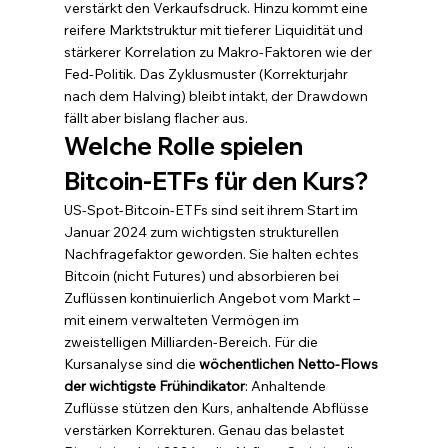
verstärkt den Verkaufsdruck. Hinzu kommt eine 
reifere Marktstruktur mit tieferer Liquidität und 
stärkerer Korrelation zu Makro-Faktoren wie der 
Fed-Politik. Das Zyklusmuster (Korrekturjahr 
nach dem Halving) bleibt intakt, der Drawdown 
fällt aber bislang flacher aus.
Welche Rolle spielen 
Bitcoin-ETFs für den Kurs?
US-Spot-Bitcoin-ETFs sind seit ihrem Start im 
Januar 2024 zum wichtigsten strukturellen 
Nachfragefaktor geworden. Sie halten echtes 
Bitcoin (nicht Futures) und absorbieren bei 
Zuflüssen kontinuierlich Angebot vom Markt – 
mit einem verwalteten Vermögen im 
zweistelligen Milliarden-Bereich. Für die 
Kursanalyse sind die 
wöchentlichen Netto-Flows 
der wichtigste Frühindikator
: Anhaltende 
Zuflüsse stützen den Kurs, anhaltende Abflüsse 
verstärken Korrekturen. Genau das belastet 