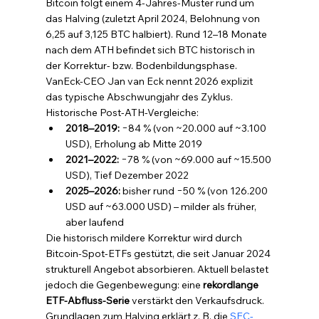
Bitcoin folgt einem 4-Jahres-Muster rund um 
das Halving (zuletzt April 2024, Belohnung von 
6,25 auf 3,125 BTC halbiert). Rund 12–18 Monate 
nach dem ATH befindet sich BTC historisch in 
der Korrektur- bzw. Bodenbildungsphase. 
VanEck-CEO Jan van Eck nennt 2026 explizit 
das typische Abschwungjahr des Zyklus. 
Historische Post-ATH-Vergleiche:
2018–2019: 
−84 % (von ~20.000 auf ~3.100 
USD), Erholung ab Mitte 2019
2021–2022: 
−78 % (von ~69.000 auf ~15.500 
USD), Tief Dezember 2022
2025–2026: 
bisher rund −50 % (von 126.200 
USD auf ~63.000 USD) – milder als früher, 
aber laufend
Die historisch mildere Korrektur wird durch 
Bitcoin-Spot-ETFs gestützt, die seit Januar 2024 
strukturell Angebot absorbieren. Aktuell belastet 
jedoch die Gegenbewegung: eine 
rekordlange 
ETF-Abfluss-Serie
 verstärkt den Verkaufsdruck. 
Grundlagen zum Halving erklärt z. B. die 
SEC-