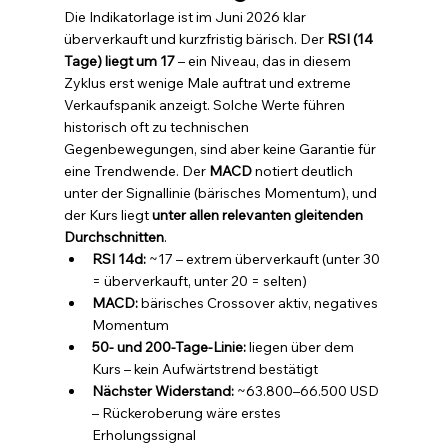
Die Indikatorlage ist im Juni 2026 klar 
überverkauft und kurzfristig bärisch. Der 
RSI (14 
Tage) liegt um 17
 – ein Niveau, das in diesem 
Zyklus erst wenige Male auftrat und extreme 
Verkaufspanik anzeigt. Solche Werte führen 
historisch oft zu technischen 
Gegenbewegungen, sind aber keine Garantie für 
eine Trendwende. Der 
MACD
 notiert deutlich 
unter der Signallinie (bärisches Momentum), und 
der Kurs liegt 
unter allen relevanten gleitenden 
Durchschnitten
.
RSI 14d: 
~17 – extrem überverkauft (unter 30 
= überverkauft, unter 20 = selten)
MACD: 
bärisches Crossover aktiv, negatives 
Momentum
50- und 200-Tage-Linie: 
liegen über dem 
Kurs – kein Aufwärtstrend bestätigt
Nächster Widerstand: 
~63.800–66.500 USD 
– Rückeroberung wäre erstes 
Erholungssignal