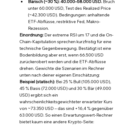
Bärisch (~30 %): 40.000–58.000 USD. 
Bruch 
unter 60.000 USD, Test des Realized Price 
(~42.300 USD). Bedingungen: anhaltende 
ETF-Abflüsse, restriktive Fed, Makro-
Rezession.
Einordnung: 
Der extreme RSI um 17 und die On-
Chain-Kapitulation sprechen kurzfristig für eine 
technische Gegenbewegung. Bestätigt ist eine 
Bodenbildung aber erst, wenn 66.500 USD 
zurückerobert werden und die ETF-Abflüsse 
drehen. Gewichte die Szenarien im Rechner 
unten nach deiner eigenen Einschätzung:
Beispiel (statisch): 
Bei 25 % Bull (105.000 USD), 
45 % Basis (72.000 USD) und 30 % Bär (49.000 
USD) ergibt sich ein 
wahrscheinlichkeitsgewichteter erwarteter Kurs 
von ~73.350 USD – das sind +16,4 % gegenüber 
63.000 USD. So einen Erwartungswert-Rechner 
bietet kaum eine andere Krypto-Seite: