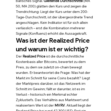
bärisches Signal. 
Gleitende Durchschnitte
 (MA 
50, MA 200) glätten den Kurs und zeigen die 
Trendrichtung: Liegt der Kurs unter dem 200-
Tage-Durchschnitt, ist der übergeordnete Trend 
angeschlagen. Kein Indikator ist für sich allein 
verlässlich – erst die Kombination mehrerer 
Signale (Konfluenz) erhöht die Aussagekraft.
Was ist der Realized Price 
und warum ist er wichtig?
Der 
Realized Price
 ist die durchschnittliche 
Kostenbasis aller Bitcoins, bewertet zu dem 
Preis, zu dem sie zuletzt on-chain bewegt 
wurden. Er beantwortet die Frage: Was hat der 
Markt im Schnitt für seine Coins bezahlt? Liegt 
der Marktpreis darüber, ist das Netzwerk im 
Schnitt im Gewinn; fällt er darunter, ist es im 
Verlust – historisch ein Merkmal echter 
Zyklustiefs. Das Verhältnis aus Marktwert und 
realisiertem Wert ist der 
MVRV
. Aktuell liegt der 
Realized Price bei rund 42.300 USD: Erst ein 