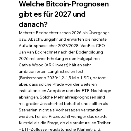
Welche Bitcoin-Prognosen 
gibt es für 2027 und 
danach?
Mehrere Beobachter sehen 2026 als Übergangs- 
bzw. Abschwungjahr und erwarten die nächste 
Aufwärtsphase eher 2027/2028. VanEck-CEO 
Jan van Eck rechnet nach der Bodenbildung 
2026 mit einer Erholung in den Folgejahren. 
Cathie Wood (ARK Invest) hält an sehr 
ambitionierten Langfristzielen fest 
(Basisszenario 2030: 1,2–1,5 Mio. USD), betont 
aber, dass solche Pfade von der weiteren 
institutionellen Adoption und der ETF-Nachfrage 
abhängen. Solche Mehrjahresprognosen sind 
mit großer Unsicherheit behaftet und sollten als 
Szenarien, nicht als Vorhersagen verstanden 
werden. Für die Praxis zählt weniger das exakte 
Kursziel als die Frage, ob die strukturellen Treiber 
– ETF-Zuflüsse, regulatorische Klarheit (z. B. 