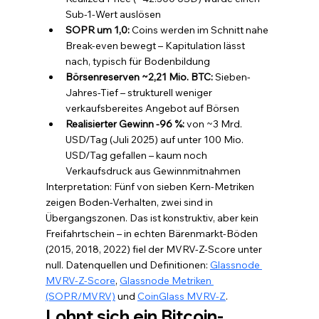
Sub-1-Wert auslösen
SOPR um 1,0: 
Coins werden im Schnitt nahe 
Break-even bewegt – Kapitulation lässt 
nach, typisch für Bodenbildung
Börsenreserven ~2,21 Mio. BTC: 
Sieben-
Jahres-Tief – strukturell weniger 
verkaufsbereites Angebot auf Börsen
Realisierter Gewinn -96 %: 
von ~3 Mrd. 
USD/Tag (Juli 2025) auf unter 100 Mio. 
USD/Tag gefallen – kaum noch 
Verkaufsdruck aus Gewinnmitnahmen
Interpretation: Fünf von sieben Kern-Metriken 
zeigen Boden-Verhalten, zwei sind in 
Übergangszonen. Das ist konstruktiv, aber kein 
Freifahrtschein – in echten Bärenmarkt-Böden 
(2015, 2018, 2022) fiel der MVRV-Z-Score unter 
null. Datenquellen und Definitionen: 
Glassnode 
MVRV-Z-Score
, 
Glassnode Metriken 
(SOPR/MVRV)
 und 
CoinGlass MVRV-Z
.
Lohnt sich ein Bitcoin-