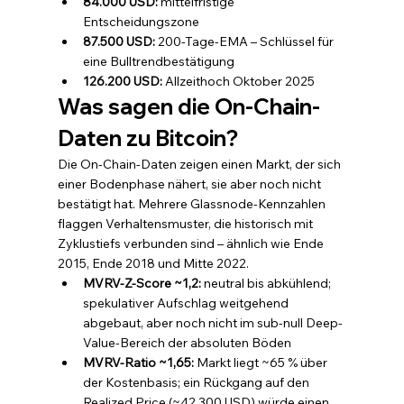
84.000 USD: 
mittelfristige 
Entscheidungszone
87.500 USD: 
200-Tage-EMA – Schlüssel für 
eine Bulltrendbestätigung
126.200 USD: 
Allzeithoch Oktober 2025
Was sagen die On-Chain-
Daten zu Bitcoin?
Die On-Chain-Daten zeigen einen Markt, der sich 
einer Bodenphase nähert, sie aber noch nicht 
bestätigt hat. Mehrere Glassnode-Kennzahlen 
flaggen Verhaltensmuster, die historisch mit 
Zyklustiefs verbunden sind – ähnlich wie Ende 
2015, Ende 2018 und Mitte 2022.
MVRV-Z-Score ~1,2: 
neutral bis abkühlend; 
spekulativer Aufschlag weitgehend 
abgebaut, aber noch nicht im sub-null Deep-
Value-Bereich der absoluten Böden
MVRV-Ratio ~1,65: 
Markt liegt ~65 % über 
der Kostenbasis; ein Rückgang auf den 
Realized Price (~42.300 USD) würde einen 