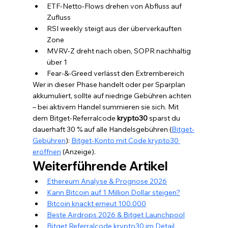
ETF-Netto-Flows drehen von Abfluss auf 
Zufluss
RSI weekly steigt aus der überverkauften 
Zone
MVRV-Z dreht nach oben, SOPR nachhaltig 
über 1
Fear-&-Greed verlässt den Extrembereich
Wer in dieser Phase handelt oder per Sparplan 
akkumuliert, sollte auf niedrige Gebühren achten 
– bei aktivem Handel summieren sie sich. Mit 
dem Bitget-Referralcode 
krypto30
 sparst du 
dauerhaft 30 % auf alle Handelsgebühren (
Bitget-
Gebühren
): 
Bitget-Konto mit Code krypto30 
eröffnen
 (Anzeige).
Weiterführende Artikel
Ethereum Analyse & Prognose 2026
Kann Bitcoin auf 1 Million Dollar steigen?
Bitcoin knackt erneut 100.000
Beste Airdrops 2026 & Bitget Launchpool
Bitget Referralcode krypto30 im Detail