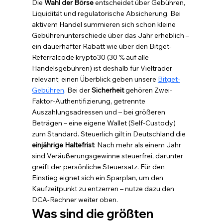
Die 
Wahl der Börse
 entscheidet über Gebühren, 
Liquidität und regulatorische Absicherung. Bei 
aktivem Handel summieren sich schon kleine 
Gebührenunterschiede über das Jahr erheblich – 
ein dauerhafter Rabatt wie über den Bitget-
Referralcode krypto30 (30 % auf alle 
Handelsgebühren) ist deshalb für Vieltrader 
relevant; einen Überblick geben unsere 
Bitget-
Gebühren
. Bei der 
Sicherheit
 gehören Zwei-
Faktor-Authentifizierung, getrennte 
Auszahlungsadressen und – bei größeren 
Beträgen – eine eigene Wallet (Self-Custody) 
zum Standard. Steuerlich gilt in Deutschland die 
einjährige Haltefrist
: Nach mehr als einem Jahr 
sind Veräußerungsgewinne steuerfrei, darunter 
greift der persönliche Steuersatz. Für den 
Einstieg eignet sich ein Sparplan, um den 
Kaufzeitpunkt zu entzerren – nutze dazu den 
DCA-Rechner weiter oben.
Was sind die größten 