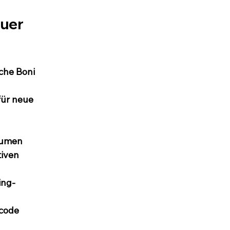
uer 
che Boni 
für neue 
lumen
iven 
ing-
code 