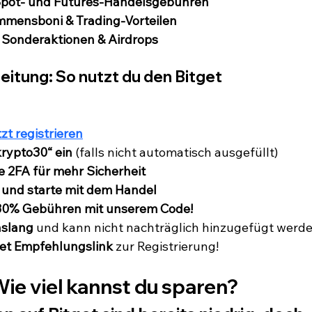
Spot- und Futures-Handelsgebühren
mmensboni & Trading-Vorteilen
 Sonderaktionen & Airdrops
leitung: So nutzt du den Bitget 
zt registrieren
rypto30“ ein
 (falls nicht automatisch ausgefüllt)
re 2FA für mehr Sicherheit
 und starte mit dem Handel
n 30% Gebühren mit unserem Code!
nslang
 und kann nicht nachträglich hinzugefügt werde
get Empfehlungslink
 zur Registrierung!
ie viel kannst du sparen?