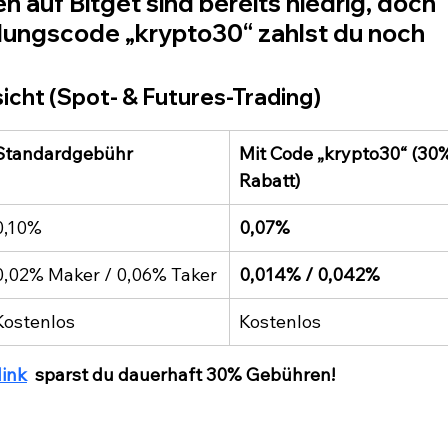
 auf Bitget sind bereits niedrig, doch 
ungscode „krypto30“ zahlst du noch 
cht (Spot- & Futures-Trading)
Standardgebühr
Mit Code „krypto30“ (30
Rabatt)
0,10%
0,07%
0,02% Maker / 0,06% Taker
0,014% / 0,042%
Kostenlos
Kostenlos
link
  sparst du dauerhaft 30% Gebühren!