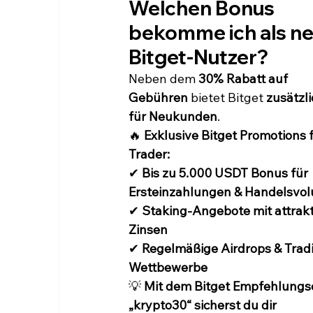
Welchen Bonus 
bekomme ich als ne
Bitget-Nutzer?
Neben dem 
30% Rabatt auf 
Gebühren
 bietet Bitget 
zusätzli
für Neukunden
.
🔥 
Exklusive Bitget Promotions 
Trader:
✔ 
Bis zu 5.000 USDT Bonus für 
Ersteinzahlungen & Handelsvo
✔ 
Staking-Angebote mit attrakt
Zinsen
✔ 
Regelmäßige Airdrops & Trad
Wettbewerbe
💡 
Mit dem Bitget Empfehlungs
„krypto30“ sicherst du dir 