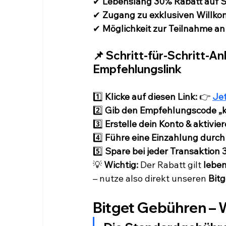
✔ 
Lebenslang 30% Rabatt auf 
✔ 
Zugang zu exklusiven Willko
✔ 
Möglichkeit zur Teilnahme an
📌 Schritt-für-Schritt-An
Empfehlungslink
1️⃣ 
Klicke auf diesen Link:
 👉 
Jet
2️⃣ 
Gib den Empfehlungscode „k
3️⃣ 
Erstelle dein Konto & aktivie
4️⃣ 
Führe eine Einzahlung durch
5️⃣ 
Spare bei jeder Transaktio
💡 
Wichtig:
 Der Rabatt gilt 
lebe
– nutze also direkt unseren 
Bit
Bitget Gebühren – W