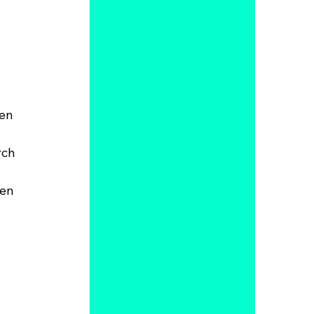
en 
ch 
en 
 