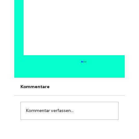
Kann Bitcoin auf 1 Million Dollar
steigen? Modelle, Experten &
Szenarien bis 2030
Ja, 1 Million Dollar pro Bitcoin ist
Kommentare
mathematisch möglich – aber kein sicheres
und kein kurzfristiges Ziel. Bei 1 Mio. USD
hätte Bitcoin eine Marktkapitalisierung von
Kommentar verfassen...
rund 20 Billionen USD, etwa so gr