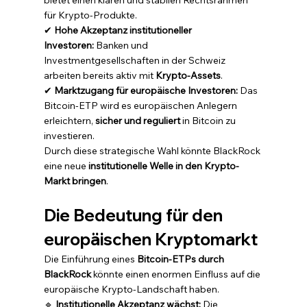
bietet einen klaren und stabilen Rechtsrahmen 
für Krypto-Produkte.
✔ 
Hohe Akzeptanz institutioneller 
Investoren:
 Banken und 
Investmentgesellschaften in der Schweiz 
arbeiten bereits aktiv mit 
Krypto-Assets
.
✔ 
Marktzugang für europäische Investoren:
 Das 
Bitcoin-ETP wird es europäischen Anlegern 
erleichtern, 
sicher und reguliert
 in Bitcoin zu 
investieren.
Durch diese strategische Wahl könnte BlackRock 
eine neue 
institutionelle Welle in den Krypto-
Markt bringen
.
Die Bedeutung für den 
europäischen Kryptomarkt
Die Einführung eines 
Bitcoin-ETPs durch 
BlackRock
 könnte einen enormen Einfluss auf die 
europäische Krypto-Landschaft haben.
🔹 
Institutionelle Akzeptanz wächst:
 Die 