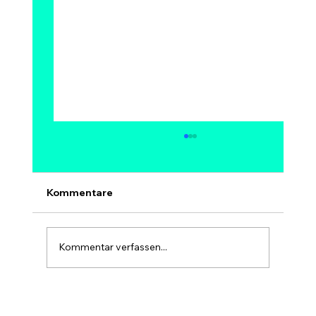
Kann Bitcoin auf 1 Million Dollar
steigen? Modelle, Experten &
Szenarien bis 2030
Ja, 1 Million Dollar pro Bitcoin ist
Kommentare
mathematisch möglich – aber kein sicheres
und kein kurzfristiges Ziel. Bei 1 Mio. USD
hätte Bitcoin eine Marktkapitalisierung von
Kommentar verfassen...
rund 20 Billionen USD, etwa so gr