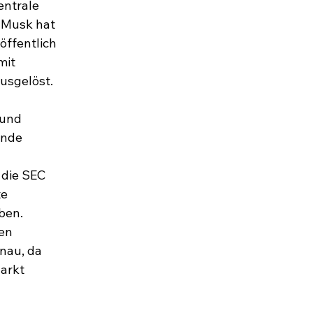
entrale 
. Musk hat 
ffentlich 
it 
usgelöst. 
und 
nde 
die SEC 
e 
ben. 
en 
nau, da 
arkt 