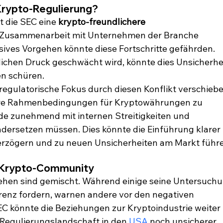
Krypto-Regulierung?
 die SEC eine 
krypto-freundlichere 
 Zusammenarbeit mit Unternehmen der Branche 
ives Vorgehen könnte diese Fortschritte gefährden. 
ichen Druck geschwächt wird, könnte dies Unsicherhei
n schüren.
regulatorische Fokus durch diesen Konflikt verschiebe
faire Rahmenbedingungen für Kryptowährungen zu 
rde zunehmend mit internen Streitigkeiten und 
ndersetzen müssen. Dies könnte die Einführung klarer 
erzögern und zu neuen Unsicherheiten am Markt führ
r Krypto-Community
ehen sind gemischt. Während einige seine Untersuchu
enz fordern, warnen andere vor den negativen 
EC könnte die Beziehungen zur Kryptoindustrie weiter 
e Regulierungslandschaft in den 
USA
 noch unsicherer 