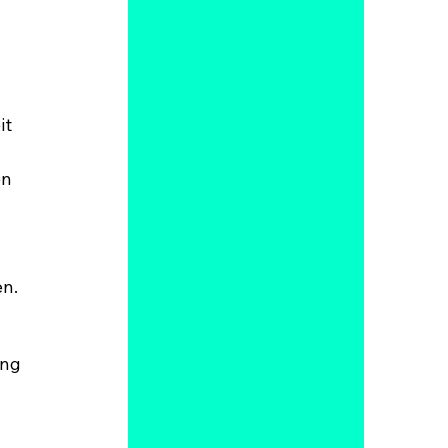
t 
n 
en.
ng 