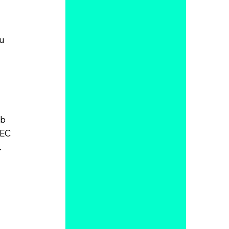
 
u 
b 
EC 
.