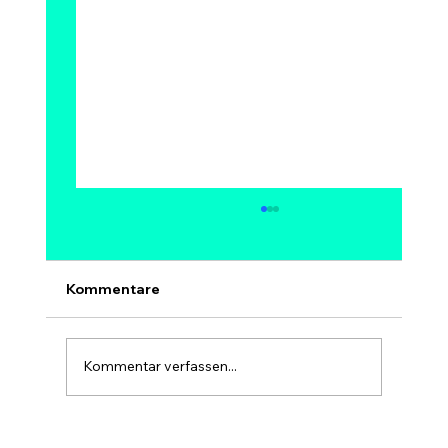
Kann Bitcoin auf 1 Million Dollar
steigen? Modelle, Experten &
Szenarien bis 2030
Ja, 1 Million Dollar pro Bitcoin ist
Kommentare
mathematisch möglich – aber kein sicheres
und kein kurzfristiges Ziel. Bei 1 Mio. USD
hätte Bitcoin eine Marktkapitalisierung von
Kommentar verfassen...
rund 20 Billionen USD, etwa so gr