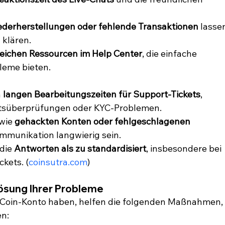
derherstellungen oder fehlende Transaktionen
 lasse
 klären.
ichen Ressourcen im Help Center
, die einfache 
leme bieten.
 
langen Bearbeitungszeiten für Support-Tickets
, 
itsüberprüfungen oder KYC-Problemen.
wie 
gehackten Konten oder fehlgeschlagenen 
ommunikation langwierig sein.
die 
Antworten als zu standardisiert
, insbesondere bei 
kets. (
coinsutra.com
)
 Lösung Ihrer Probleme
uCoin-Konto haben, helfen die folgenden Maßnahmen, 
en: