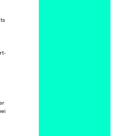
 
ts 
rt-
r 
ei 