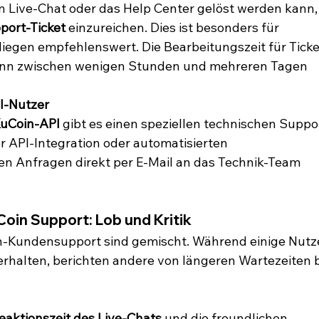
n Live-Chat oder das Help Center gelöst werden kann,
port-Ticket
 einzureichen. Dies ist besonders für 
iegen empfehlenswert. Die Bearbeitungszeit für Ticke
 kann zwischen wenigen Stunden und mehreren Tagen 
PI-Nutzer
uCoin-API
 gibt es einen speziellen technischen Suppo
er API-Integration oder automatisierten 
n Anfragen direkt per E-Mail an das Technik-Team 
oin Support: Lob und Kritik
-Kundensupport sind gemischt. Während einige Nutze
erhalten, berichten andere von längeren Wartezeiten b
eaktionszeit des Live-Chats
 und die freundlichen 