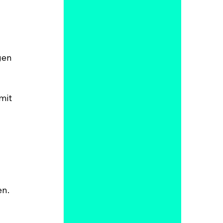
en 
 
mit 
 
n. 