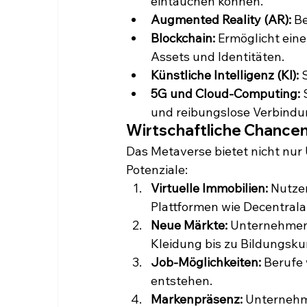
eintauchen können.
Augmented Reality (AR):
 B
Blockchain:
 Ermöglicht ein
Assets und Identitäten.
Künstliche Intelligenz (KI):
 
5G und Cloud-Computing:
 
und reibungslose Verbindun
Wirtschaftliche Chance
Das Metaverse bietet nicht nur 
Potenziale:
Virtuelle Immobilien:
 Nutze
Plattformen wie Decentral
Neue Märkte:
 Unternehmen 
Kleidung bis zu Bildungsku
Job-Möglichkeiten:
 Berufe
entstehen.
Markenpräsenz:
 Unternehme