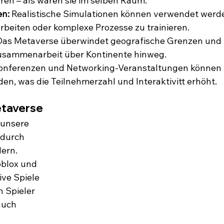
ren – als wären sie im selben Raum.
n:
 Realistische Simulationen können verwendet werde
rbeiten oder komplexe Prozesse zu trainieren.
Das Metaverse überwindet geografische Grenzen und 
Zusammenarbeit über Kontinente hinweg.
onferenzen und Networking-Veranstaltungen können 
n, was die Teilnehmerzahl und Interaktivitt erhöht.
etaverse
 unsere 
 durch 
ern.
oblox und 
ive Spiele 
 Spieler 
auch 