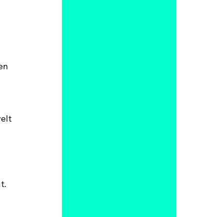
en 
elt 
t.