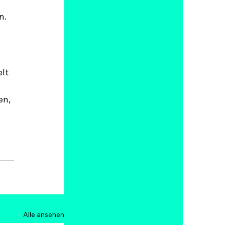
n.
lt 
n, 
Alle ansehen