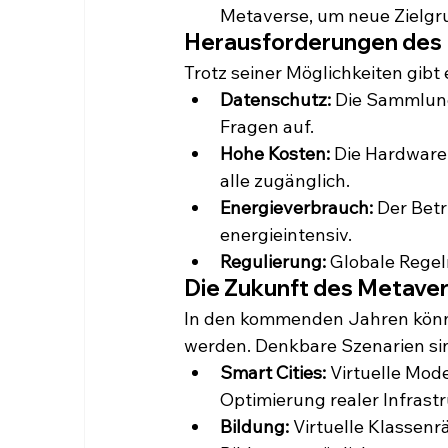
Metaverse, um neue Zielgr
Herausforderungen des
Trotz seiner Möglichkeiten gib
Datenschutz:
 Die Sammlung
Fragen auf.
Hohe Kosten:
 Die Hardware 
alle zugänglich.
Energieverbrauch:
 Der Bet
energieintensiv.
Regulierung:
 Globale Regel
Die Zukunft des Metave
In den kommenden Jahren könnte
werden. Denkbare Szenarien si
Smart Cities:
 Virtuelle Mod
Optimierung realer Infrast
Bildung:
 Virtuelle Klassen