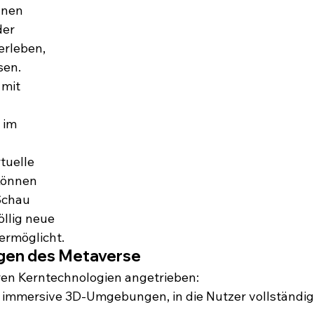
nnen 
er 
erleben, 
sen.
 mit 
 im 
rtuelle 
können 
Schau 
öllig neue 
ermöglicht.
gen des Metaverse
en Kerntechnologien angetrieben:
t immersive 3D-Umgebungen, in die Nutzer vollständig