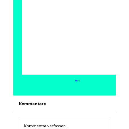
Kann Bitcoin auf 1 Million Dollar
steigen? Modelle, Experten &
Szenarien bis 2030
Ja, 1 Million Dollar pro Bitcoin ist
Kommentare
mathematisch möglich – aber kein sicheres
und kein kurzfristiges Ziel. Bei 1 Mio. USD
hätte Bitcoin eine Marktkapitalisierung von
Kommentar verfassen...