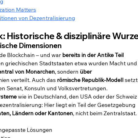
ng
ation Matters
ionen von Dezentralisierung
: Historische & disziplinäre Wurz
atische Dimensionen
jede Blockchain – und war 
bereits in der Antike Teil 
den griechischen Stadtstaaten etwa wurden Macht und
zentral von Monarchen
, sondern 
über 
ien verteilt. Auch das 
römische Republik-Modell
 setzt
en Senat, Konsuln und Volksvertretungen.
ysteme
 wie in Deutschland, den USA oder der Schweiz
ezentralisierung: Hier liegt ein Teil der Gesetzgebung 
aten, Ländern oder Kantonen
, nicht beim Zentralstaat. 
angepasste Lösungen