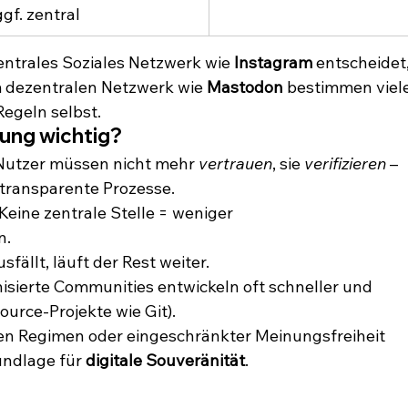
ggf. zentral
zentrales Soziales Netzwerk wie 
Instagram
 entscheidet,
m dezentralen Netzwerk wie 
Mastodon
 bestimmen viele
egeln selbst.
rung wichtig?
Nutzer müssen nicht mehr 
vertrauen
, sie 
verifizieren
 – 
 transparente Prozesse.
 Keine zentrale Stelle = weniger 
n.
sfällt, läuft der Rest weiter.
isierte Communities entwickeln oft schneller und 
urce-Projekte wie Git).
len Regimen oder eingeschränkter Meinungsfreiheit 
undlage für 
digitale Souveränität
.