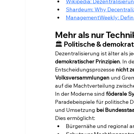
Wikipedia: Dezentralisieru
Shardeum: Why Decentraliz
ManagementWeekly: Definit
Mehr als nur Technik
🏛️ Politische & demokr
Dezentralisierung ist älter als 
demokratischer Prinzipien
. In 
Entscheidungsprozesse 
nicht 
Volksversammlungen
 und Grem
auf die Machtverteilung zwisch
In der Moderne sind 
föderale S
Paradebeispiele für politische D
und Umsetzung 
bei Bundessta
Dies ermöglicht:
Bürgernähe und regional 