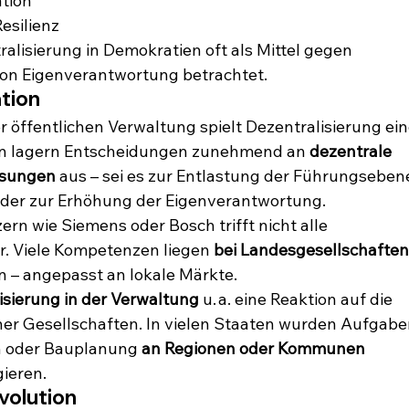
tion
esilienz
lisierung in Demokratien oft als Mittel gegen 
von Eigenverantwortung betrachtet.
tion
öffentlichen Verwaltung spielt Dezentralisierung ein
n lagern Entscheidungen zunehmend an 
dezentrale 
ssungen
 aus – sei es zur Entlastung der Führungsebene
 oder zur Erhöhung der Eigenverantwortung.
ern wie Siemens oder Bosch trifft nicht alle 
. Viele Kompetenzen liegen 
bei Landesgesellschaften
n – angepasst an lokale Märkte.
isierung in der Verwaltung
 u. a. eine Reaktion auf die 
r Gesellschaften. In vielen Staaten wurden Aufgabe
n oder Bauplanung 
an Regionen oder Kommunen 
gieren.
Evolution