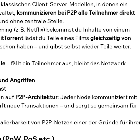
i klassischen Client-Server-Modellen, in denen ein 
altet, 
kommunizieren bei P2P alle Teilnehmer direkt 
 und ohne zentrale Stelle.
ming (z. B. Netflix) bekommst du Inhalte von einem 
itTorrent
 lädst du Teile eines Films 
gleichzeitig von 
n schon haben – und gibst selbst wieder Teile weiter.
le
 – fällt ein Teilnehmer aus, bleibt das Netzwerk 
und Angriffen
ast
n auf 
P2P-Architektur
: Jeder Node kommuniziert mit 
üft neue Transaktionen – und sorgt so gemeinsam für 
Skalierbarkeit von P2P-Netzen einer der Gründe für ihre
(PoW, PoS etc.)