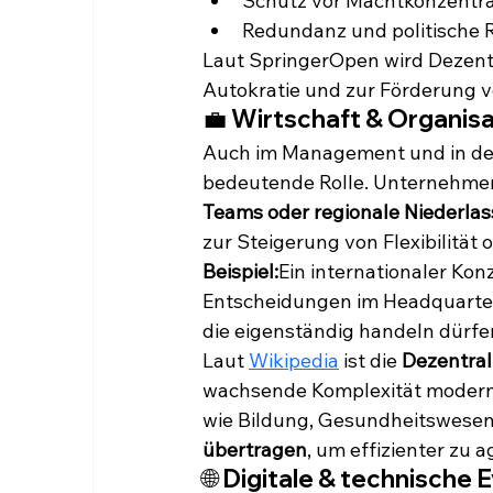
Schutz vor Machtkonzentra
Redundanz und politische R
Laut SpringerOpen wird Dezentra
Autokratie und zur Förderung 
💼 Wirtschaft & Organisa
Auch im Management und in der 
bedeutende Rolle. Unternehme
Teams oder regionale Niederla
zur Steigerung von Flexibilität
Beispiel:
Ein internationaler Konz
Entscheidungen im Headquarter
die eigenständig handeln dürfe
Laut 
Wikipedia
 ist die 
Dezentral
wachsende Komplexität moderne
wie Bildung, Gesundheitswese
übertragen
, um effizienter zu a
🌐 Digitale & technische 