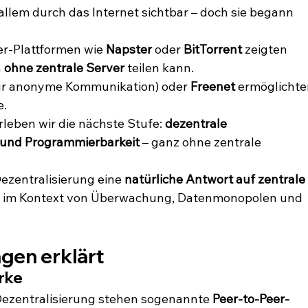
 allem durch das Internet sichtbar – doch sie begann 
er-Plattformen wie 
Napster
 oder 
BitTorrent
 zeigten 
 
ohne zentrale Server
 teilen kann.
für anonyme Kommunikation) oder 
Freenet
 ermöglichte
e.
rleben wir die nächste Stufe: 
dezentrale 
 und Programmierbarkeit
 – ganz ohne zentrale 
Dezentralisierung eine 
natürliche Antwort auf zentrale 
e im Kontext von Überwachung, Datenmonopolen und 
gen erklärt
rke
Dezentralisierung stehen sogenannte 
Peer-to-Peer-