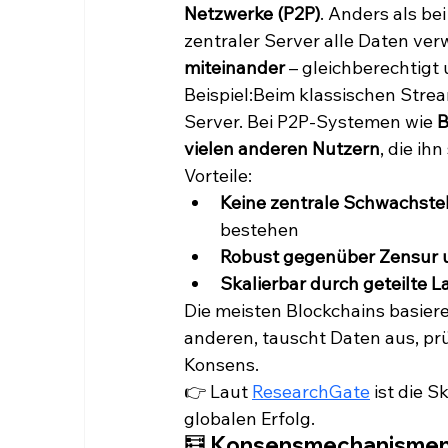
Netzwerke (P2P)
. Anders als be
zentraler Server alle Daten verw
miteinander
 – gleichberechtigt
Beispiel:Beim klassischen Strea
Server. Bei P2P-Systemen wie 
B
vielen anderen Nutzern
, die ih
Vorteile:
Keine zentrale Schwachstel
bestehen
Robust gegenüber Zensur 
Skalierbar durch geteilte L
Die meisten Blockchains basiere
anderen, tauscht Daten aus, pr
Konsens.
👉 Laut 
ResearchGate
 ist die 
globalen Erfolg.
🧮 Konsensmechanismen 