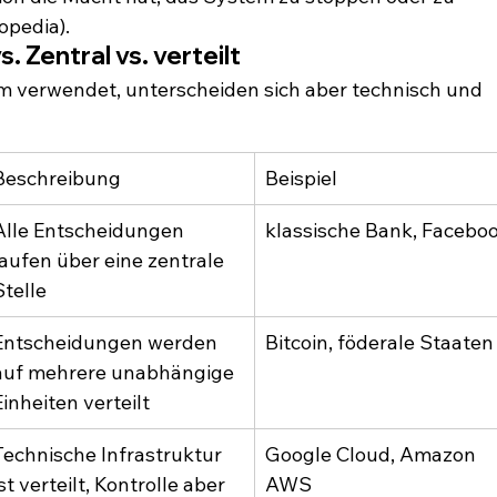
topedia).
. Zentral vs. verteilt
m verwendet, unterscheiden sich aber technisch und 
Beschreibung
Beispiel
Alle Entscheidungen 
klassische Bank, Facebo
laufen über eine zentrale 
Stelle
Entscheidungen werden 
Bitcoin, föderale Staaten
auf mehrere unabhängige 
Einheiten verteilt
Technische Infrastruktur 
Google Cloud, Amazon 
ist verteilt, Kontrolle aber 
AWS