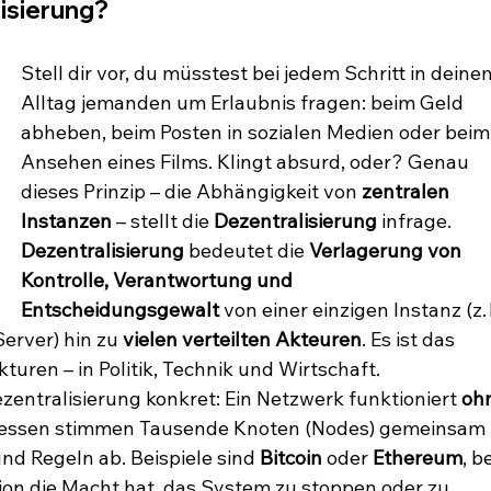
isierung?
Stell dir vor, du müsstest bei jedem Schritt in deine
Alltag jemanden um Erlaubnis fragen: beim Geld 
abheben, beim Posten in sozialen Medien oder beim
Ansehen eines Films. Klingt absurd, oder? Genau 
dieses Prinzip – die Abhängigkeit von 
zentralen 
Instanzen
 – stellt die 
Dezentralisierung
 infrage.
Dezentralisierung
 bedeutet die 
Verlagerung von 
Kontrolle, Verantwortung und 
Entscheidungsgewalt
 von einer einzigen Instanz (z. 
rver) hin zu 
vielen verteilten Akteuren
. Es ist das 
uren – in Politik, Technik und Wirtschaft.
zentralisierung konkret: Ein Netzwerk funktioniert 
oh
dessen stimmen Tausende Knoten (Nodes) gemeinsam 
d Regeln ab. Beispiele sind 
Bitcoin
 oder 
Ethereum
, be
ion die Macht hat, das System zu stoppen oder zu 