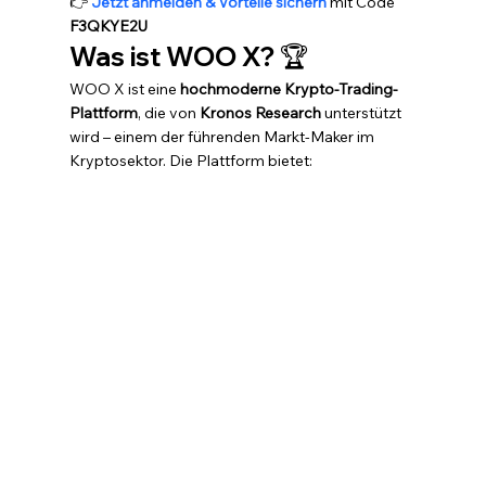
👉 
Jetzt anmelden & Vorteile sichern
 mit Code 
F3QKYE2U
Was ist WOO X?
 🏆
WOO X ist eine 
hochmoderne Krypto-Trading-
Plattform
, die von 
Kronos Research
 unterstützt 
wird – einem der führenden Markt-Maker im 
Kryptosektor. Die Plattform bietet: