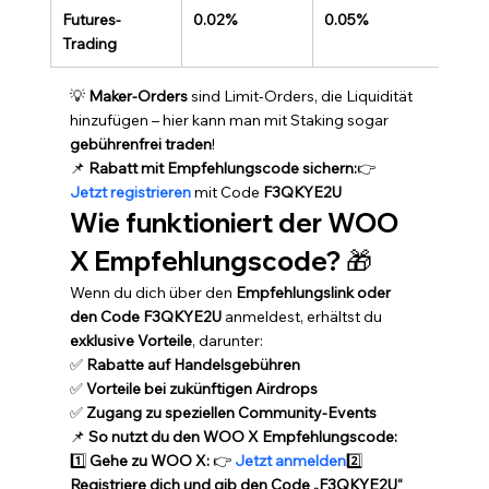
Futures-
0.02%
0.05%
Trading
💡 
Maker-Orders
 sind Limit-Orders, die Liquidität 
hinzufügen – hier kann man mit Staking sogar 
gebührenfrei traden
!
📌 
Rabatt mit Empfehlungscode sichern:
👉 
Jetzt registrieren
 mit Code 
F3QKYE2U
Wie funktioniert der WOO 
X Empfehlungscode?
 🎁
Wenn du dich über den 
Empfehlungslink oder 
den Code F3QKYE2U
 anmeldest, erhältst du 
exklusive Vorteile
, darunter:
✅ 
Rabatte auf Handelsgebühren
✅ 
Vorteile bei zukünftigen Airdrops
✅ 
Zugang zu speziellen Community-Events
📌 
So nutzt du den WOO X Empfehlungscode:
1️⃣ 
Gehe zu WOO X:
 👉 
Jetzt anmelden
2️⃣ 
Registriere dich und gib den Code „F3QKYE2U“ 