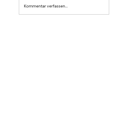
hätte Bitcoin eine Marktkapitalisierung von
Kommentar verfassen...
rund 20 Billionen USD, etwa so gr