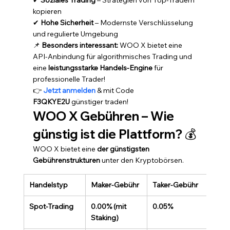
✔ 
Soziales Trading
 – Strategien von Top-Tradern 
kopieren
✔ 
Hohe Sicherheit
 – Modernste Verschlüsselung 
und regulierte Umgebung
📌 
Besonders interessant:
 WOO X bietet eine 
API-Anbindung für algorithmisches Trading und 
eine 
leistungsstarke Handels-Engine
 für 
professionelle Trader!
👉 
Jetzt anmelden
 & mit Code 
F3QKYE2U
 günstiger traden!
WOO X Gebühren – Wie 
günstig ist die Plattform?
 💰
WOO X bietet eine 
der günstigsten 
Gebührenstrukturen
 unter den Kryptobörsen.
Handelstyp
Maker-Gebühr
Taker-Gebühr
Spot-Trading
0.00% (mit 
0.05%
Staking)