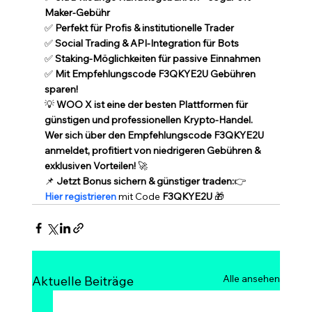
Maker-Gebühr
✅ 
Perfekt für Profis & institutionelle Trader
✅ 
Social Trading & API-Integration für Bots
✅ 
Staking-Möglichkeiten für passive Einnahmen
✅ 
Mit Empfehlungscode F3QKYE2U Gebühren 
sparen!
💡 
WOO X ist eine der besten Plattformen für 
günstigen und professionellen Krypto-Handel. 
Wer sich über den Empfehlungscode F3QKYE2U 
anmeldet, profitiert von niedrigeren Gebühren & 
exklusiven Vorteilen!
 🚀
📌 
Jetzt Bonus sichern & günstiger traden:
👉 
Hier registrieren
 mit Code 
F3QKYE2U
 🎁
Alle ansehen
Aktuelle Beiträge