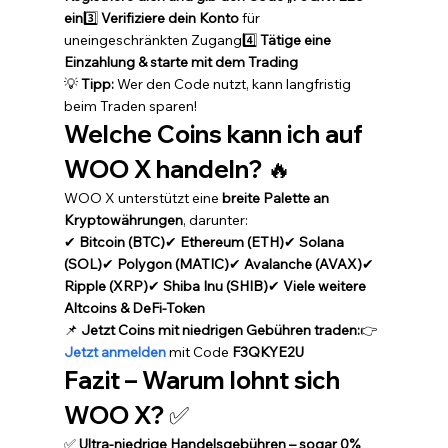
ein
3️⃣ 
Verifiziere dein Konto
 für 
uneingeschränkten Zugang4️⃣ 
Tätige eine 
Einzahlung & starte mit dem Trading
💡 
Tipp:
 Wer den Code nutzt, kann langfristig 
beim Traden sparen!
Welche Coins kann ich auf 
WOO X handeln?
 🔥
WOO X unterstützt eine 
breite Palette an 
Kryptowährungen
, darunter:
✔ 
Bitcoin (BTC)
✔ 
Ethereum (ETH)
✔ 
Solana 
(SOL)
✔ 
Polygon (MATIC)
✔ 
Avalanche (AVAX)
✔ 
Ripple (XRP)
✔ 
Shiba Inu (SHIB)
✔ 
Viele weitere 
Altcoins & DeFi-Token
📌 
Jetzt Coins mit niedrigen Gebühren traden:
👉 
Jetzt anmelden
 mit Code 
F3QKYE2U
Fazit – Warum lohnt sich 
WOO X?
 ✅
✅ 
Ultra-niedrige Handelsgebühren – sogar 0% 