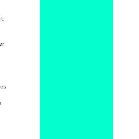
t. 
er 
es 
 