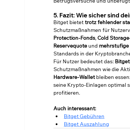
Betrugsversuche und unbefugte
5. Fazit: Wie sicher sind de
Bitget bietet 
trotz fehlender st
Schutzmaßnahmen für Nutzerv
Protection-Fonds
, 
Cold Storag
Reservequote
 und 
mehrstufige 
Standards in der Kryptobranch
Für Nutzer bedeutet das: 
Bitget
Schutzmaßnahmen wie die Akti
Hardware-Wallet
 bleiben essen
seine Krypto-Einlagen optimal 
profitieren.
Auch interessant:
Bitget Gebühren
Bitget Auszahlung