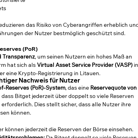
ts 
uzieren das Risiko von Cyberangriffen erheblich und
ährungen der Nutzer bestmöglich geschützt sind.
eserves (PoR)
d Transparenz
, um seinen Nutzern ein hohes Maß an 
rm hat sich als 
Virtual Asset Service Provider (VASP)
 in
er eine Krypto-Registrierung in Litauen.
htiger Nachweis für Nutzer
of-Reserves (PoR)-System
, das eine 
Reservequote von 
 dass Bitget jederzeit über doppelt so viele Reserven 
forderlich. Dies stellt sicher, dass alle Nutzer ihre 
ssen können.
er können jederzeit die Reserven der Börse einsehen.
uiditätsproblemen:
 Da Bitget doppelt so viele Reserven 