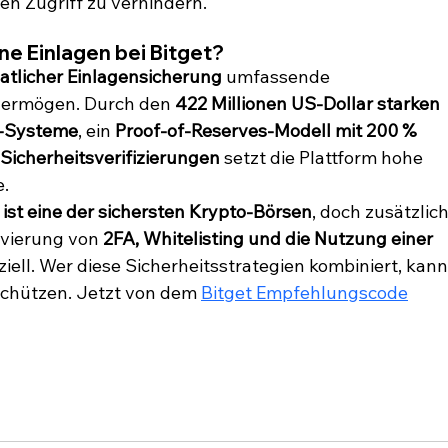
n Zugriff zu verhindern.
ine Einlagen bei Bitget?
aatlicher Einlagensicherung
 umfassende 
ermögen. Durch den 
422 Millionen US-Dollar starken 
e-Systeme
, ein 
Proof-of-Reserves-Modell mit 200 % 
Sicherheitsverifizierungen
 setzt die Plattform hohe 
e.
 ist eine der sichersten Krypto-Börsen
, doch zusätzlich
vierung von 
2FA, Whitelisting und die Nutzung einer 
ziell. Wer diese Sicherheitsstrategien kombiniert, kann
schützen. Jetzt von dem 
Bitget Empfehlungscode