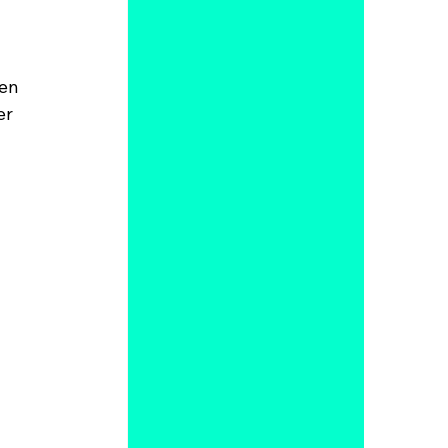
en 
er 
 