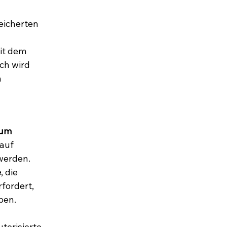
eicherten 
it dem 
ch wird 
 
zum 
auf 
werden.
e
, die 
fordert, 
ben.
utorisierte 