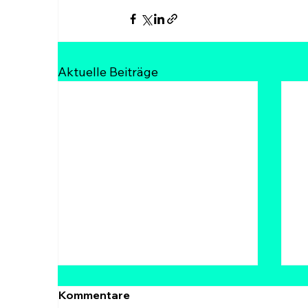
Aktuelle Beiträge
Krypto News
K
Kommentare
heute:CLARITY Act, HYPE
D