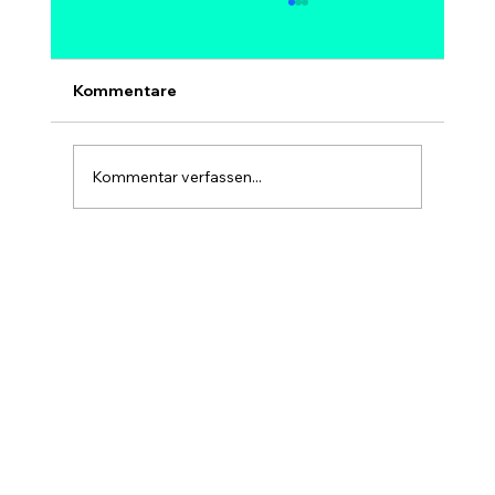
Kann Bitcoin auf 1 Million Dollar
steigen? Modelle, Experten &
Szenarien bis 2030
Ja, 1 Million Dollar pro Bitcoin ist
Kommentare
mathematisch möglich – aber kein sicheres
und kein kurzfristiges Ziel. Bei 1 Mio. USD
hätte Bitcoin eine Marktkapitalisierung von
Kommentar verfassen...
rund 20 Billionen USD, etwa so gr