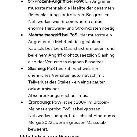
51-Prozent-Angriff bei PoW: 
Ein Angreifer 
muesste mehr als die Haelfte der gesamten 
Rechenleistung kontrollieren. Bei grossen 
Netzwerken wie Bitcoin waeren dafuer 
enorme Hardware- und Stromkosten noetig.
Mehrheitsangriff bei PoS: 
Hier muesste ein 
Angreifer die Mehrheit des gestakten 
Kapitals besitzen. Das ist extrem teuer - und 
bei einem Angriff droht zusaetzlich Slashing, 
also der Verlust des eigenen Einsatzes.
Slashing: 
PoS bestraft nachweislich 
unehrliches Verhalten automatisch mit 
Teilverlust des Stakes - ein eingebauter 
oekonomischer 
Abschreckungsmechanismus.
Erprobung: 
PoW ist seit 2009 im Bitcoin-
Mainnet erprobt; PoS ist bei grossen 
Netzwerken juenger, hat sich seit Ethereums 
Merge 2022 aber im grossen Massstab 
bewaehrt.