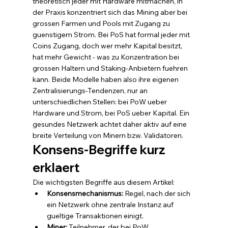
theoretisch jeder mit Hardware mitmachen, in 
der Praxis konzentriert sich das Mining aber bei 
grossen Farmen und Pools mit Zugang zu 
guenstigem Strom. Bei PoS hat formal jeder mit 
Coins Zugang, doch wer mehr Kapital besitzt, 
hat mehr Gewicht - was zu Konzentration bei 
grossen Haltern und Staking-Anbietern fuehren 
kann. Beide Modelle haben also ihre eigenen 
Zentralisierungs-Tendenzen, nur an 
unterschiedlichen Stellen: bei PoW ueber 
Hardware und Strom, bei PoS ueber Kapital. Ein 
gesundes Netzwerk achtet daher aktiv auf eine 
breite Verteilung von Minern bzw. Validatoren.
Konsens-Begriffe kurz 
erklaert
Die wichtigsten Begriffe aus diesem Artikel:
Konsensmechanismus: 
Regel, nach der sich 
ein Netzwerk ohne zentrale Instanz auf 
gueltige Transaktionen einigt.
Miner: 
Teilnehmer, der bei PoW 